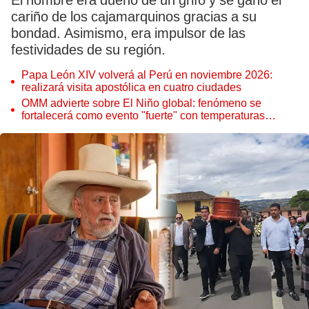
El hombre era dueño de un grifo y se ganó el
cariño de los cajamarquinos gracias a su
bondad. Asimismo, era impulsor de las
festividades de su región.
Papa León XIV volverá al Perú en noviembre 2026:
realizará visita apostólica en cuatro ciudades
OMM advierte sobre El Niño global: fenómeno se
fortalecerá como evento "fuerte" con temperaturas
récord este 2026