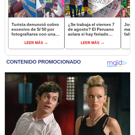
Turista denunció cobro
¿Se trabaja el viernes 7
Jocke
excesivo de S/ 50 por
de agosto? El Peruano
manti
fotografiarse con una
aclara si hay feriado
falta
alpaca en Cusco y
largo tras el descanso
¿desd
LEER MÁS
LEER MÁS
Serenazgo recuperó el
del 6 de agosto
el ce
dinero