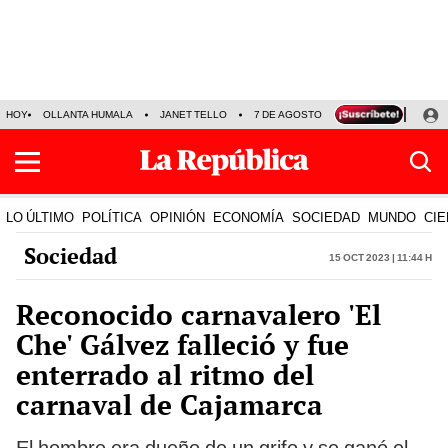
HOY
OLLANTA HUMALA
JANET TELLO
7 DE AGOSTO
TINKA RESULTADOS
LO ÚLTIMO
POLÍTICA
OPINIÓN
ECONOMÍA
SOCIEDAD
MUNDO
CIE
Sociedad
15 Oct 2023 | 11:44 h
Reconocido carnavalero 'El
Che' Gálvez falleció y fue
enterrado al ritmo del
carnaval de Cajamarca