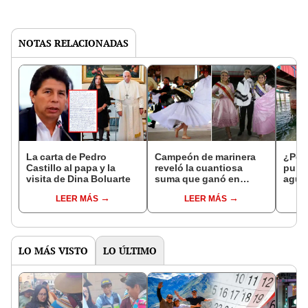
NOTAS RELACIONADAS
La carta de Pedro
Campeón de marinera
¿Por 
Castillo al papa y la
reveló la cuantiosa
punt
visita de Dina Boluarte
suma que ganó en
agua
competencia de
LEER MÁS
LEER MÁS
Cajamarca hace 15 años
LO MÁS VISTO
LO ÚLTIMO