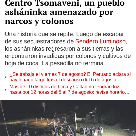
Centro Tsomaveni, un pueblo
asháninka amenazado por
narcos y colonos
Una historia que se repite. Luego de escapar
de sus secuestradores de
Sendero Luminoso
,
los asháninkas regresaron a sus tierras y las
encontraron invadidas por colonos y cultivos de
hoja de coca. La pesadilla no termina.
¿Se trabaja el viernes 7 de agosto? El Peruano aclara si
hay feriado largo tras el descanso del 6 de agosto
Más de 10 distritos de Lima y Callao no tendrán luz
hasta por 12 horas del 5 al 7 de agosto: revisa horarios y
zonas afectadas