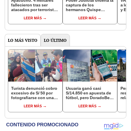
Ayacucho: 4 militares
Poder Judicial ordena la
VRAE
fallecieron tras ser
captura de los
a los
atacados por terroristas
hermanos Quispe
y Elí
durante operativo
Palomino, cabecillas
de Pu
LEER MÁS
LEER MÁS
terroristas del VRAEM
LO MÁS VISTO
LO ÚLTIMO
Turista denunció cobro
Usuaria ganó casi
Perú
excesivo de S/ 50 por
S/14.850 en apuesta de
resta
fotografiarse con una
fútbol, pero DoradoBet
relac
alpaca en Cusco y
se negó a pagar:
diplo
LEER MÁS
LEER MÁS
Serenazgo recuperó el
Indecopi multó a la
anul
dinero
empresa con más de S/
19.000