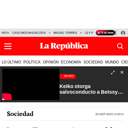
HOY
CASO MOCHASUELDOS
MIGUEL TORRES
LEY PULPÍN
PRECIO DEL
LO ÚLTIMO
POLÍTICA
OPINIÓN
ECONOMÍA
SOCIEDAD
MUNDO
CIE
EN VIVO
Keiko otorga
salvoconducto a Betssy
Chávez y renuevan
Petroperú | Sin Guion con
Rosa María Palacios
Sociedad
25 Sep 2023 | 6:00 h