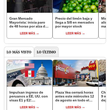
Gran Mercado
Precio del limón baja y
Midag
Mayorista: inicia paro
llega a S/8 en mercados
alim
de 48 horas por alza de
por mayor stock
mayo
costo de ingreso y
mant
LEER MÁS
LEER MÁS
salida de vehículos
LO MÁS VISTO
LO ÚLTIMO
Impulsan ingreso de
Plaza Vea cerrará horas
Choq
peruanos a EE. UU. con
antes este miércoles 12
9 mue
visas E1 y E2:
de agosto en todo el
deja 
emprendedores y
Perú: tiendas atenderán
mini
LEER MÁS
LEER MÁS
pymes serían los más
hasta las 7 p.m.
Espi