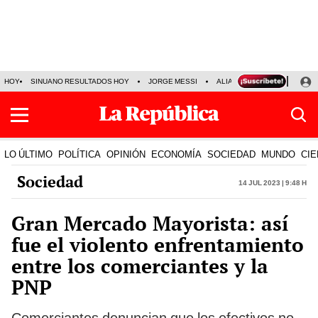
HOY
SINUANO RESULTADOS HOY
JORGE MESSI
ALIANZA LIMA VS SPORT BO
LO ÚLTIMO
POLÍTICA
OPINIÓN
ECONOMÍA
SOCIEDAD
MUNDO
CIE
Sociedad
14 Jul 2023 | 9:48 h
Gran Mercado Mayorista: así
fue el violento enfrentamiento
entre los comerciantes y la
PNP