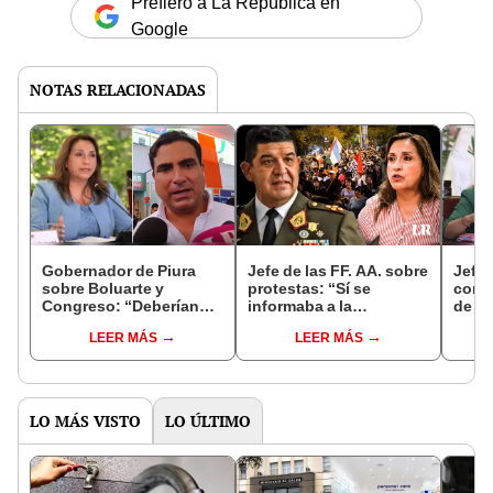
Prefiero a La República en
Google
NOTAS RELACIONADAS
Gobernador de Piura
Jefe de las FF. AA. sobre
Jefe 
sobre Boluarte y
protestas: “Sí se
contr
Congreso: “Deberían
informaba a la
de Di
dejar sus intereses de
Presidencia de las
Fisca
LEER MÁS
LEER MÁS
lado y poner al Perú
acciones militares"
en pr
primero”
LO MÁS VISTO
LO ÚLTIMO