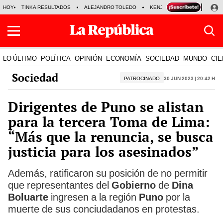
HOY
TINKA RESULTADOS
ALEJANDRO TOLEDO
KENJI FUJIMORI
PRECIO
LO ÚLTIMO
POLÍTICA
OPINIÓN
ECONOMÍA
SOCIEDAD
MUNDO
CIE
Sociedad
PATROCINADO
30 Jun 2023 | 20:42 h
Dirigentes de Puno se alistan
para la tercera Toma de Lima:
“Más que la renuncia, se busca
justicia para los asesinados”
Además, ratificaron su posición de no permitir
que representantes del
Gobierno
de
Dina
Boluarte
ingresen a la región
Puno
por la
muerte de sus conciudadanos en protestas.