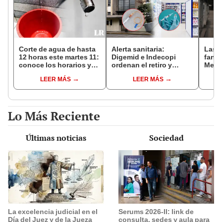
Corte de agua de hasta
Alerta sanitaria:
Las 
12 horas este martes 11:
Digemid e Indecopi
fant
conoce los horarios y
ordenan el retiro y
Metr
zonas afectadas en
destrucción de estos
ampli
LEER MÁS
LEER MÁS
Miraflores, SJL, Los
productos médicos
incon
Olivos y más
contra el cáncer por
buse
riesgos a la salud
esta
Lo Más Reciente
Últimas noticias
Sociedad
La excelencia judicial en el
Serums 2026-II: link de
Día del Juez y de la Jueza
consulta, sedes y aula para