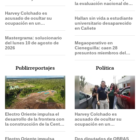
la evaluación nacional de
este 9 de agosto
Harvey Colchado es
acusado de ocultar su
Hallan sin vida a estudiante
ocupación en un
universitario desaparecido
documento oficial para
en Cañete
alquilar un inmueble a la
Mastergrama: solucionario
PNP
del lunes 10 de agosto de
Megaoperativo en
2026
Cieneguilla: caen 28
presuntos miembros del
'Tren de Aragua' en 'búnker'
durante fiesta de
Publirreportajes
Política
cumpleaños
Electro Oriente impulsa el
Harvey Colchado es
desarrollo de la frontera con
acusado de ocultar su
la construcción de la Central
ocupación en un
Solar de San Antonio del
documento oficial para
Estrecho
alquilar un inmueble a la
Electro Oriente impulsa
Dos diputados de OBRAS
PNP