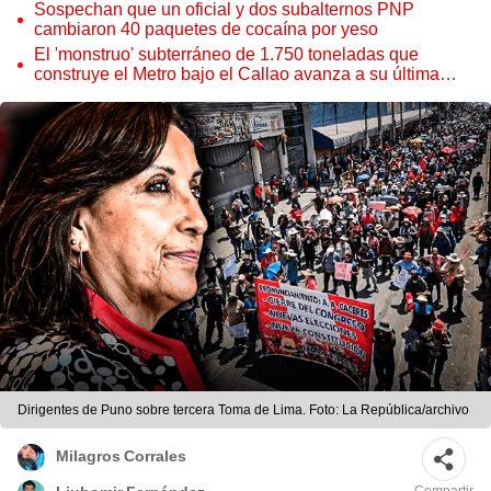
Sospechan que un oficial y dos subalternos PNP
cambiaron 40 paquetes de cocaína por yeso
El 'monstruo' subterráneo de 1.750 toneladas que
construye el Metro bajo el Callao avanza a su última
estación
Dirigentes de Puno sobre tercera Toma de Lima. Foto: La República/archivo
Milagros Corrales