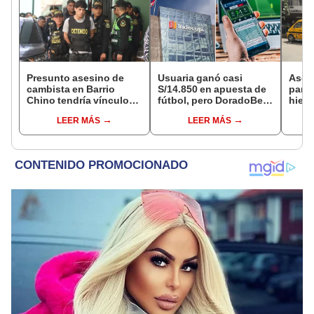
Presunto asesino de
Usuaria ganó casi
Ases
cambista en Barrio
S/14.850 en apuesta de
para 
Chino tendría vínculos
fútbol, pero DoradoBet
hiere
con el Tren de Aragua:
se negó a pagar:
Barri
LEER MÁS
LEER MÁS
PNP revela marcaje
Indecopi multó a la
Cerc
empresa con más de S/
19.000