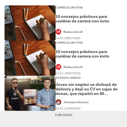
CURRÍCULUM VITAE
10 consejos prácticos para
cambiar de carrera con éxito
Redacción LR
14:53 | 08/07/2025
CURRÍCULUM VITAE
10 consejos prácticos para
cambiar de carrera con éxito
Redacción LR
14:51 | 08/07/2025
ESTADOS UNIDOS
Joven sin empleo se disfrazó de
delivery y dejó su CV en cajas de
donas, que repartió en 40
empresas: logró 10 entrevistas
Jhonatan Sánchez
13:31 | 23/06/2025