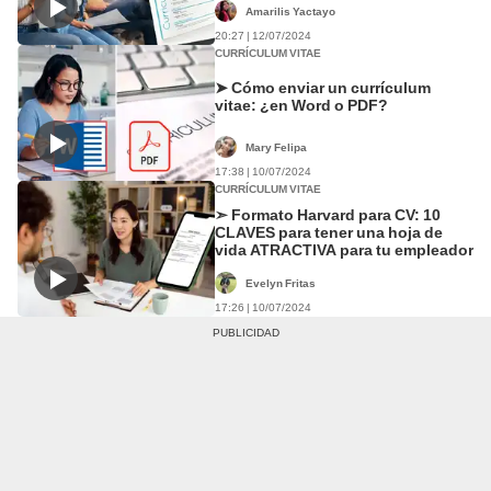
Amarilis Yactayo
20:27 | 12/07/2024
CURRÍCULUM VITAE
➤ Cómo enviar un currículum
vitae: ¿en Word o PDF?
Mary Felipa
17:38 | 10/07/2024
CURRÍCULUM VITAE
➣ Formato Harvard para CV: 10
CLAVES para tener una hoja de
vida ATRACTIVA para tu empleador
Evelyn Fritas
17:26 | 10/07/2024