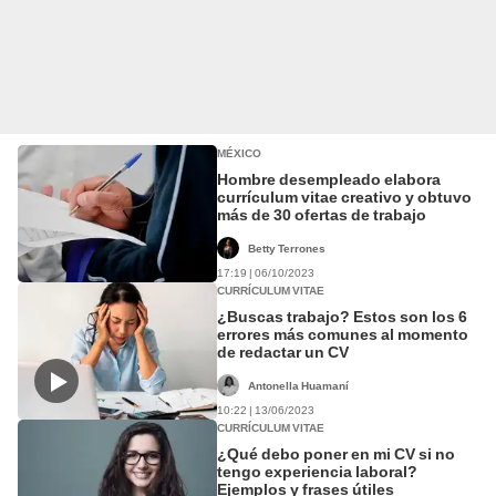
MÉXICO
Hombre desempleado elabora
currículum vitae creativo y obtuvo
más de 30 ofertas de trabajo
Betty Terrones
17:19 | 06/10/2023
CURRÍCULUM VITAE
¿Buscas trabajo? Estos son los 6
errores más comunes al momento
de redactar un CV
Antonella Huamaní
10:22 | 13/06/2023
CURRÍCULUM VITAE
¿Qué debo poner en mi CV si no
tengo experiencia laboral?
Ejemplos y frases útiles