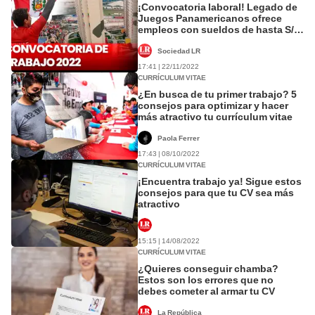
¡Convocatoria laboral! Legado de
Juegos Panamericanos ofrece
empleos con sueldos de hasta S/
12.000
Sociedad LR
17:41 | 22/11/2022
CURRÍCULUM VITAE
¿En busca de tu primer trabajo? 5
consejos para optimizar y hacer
más atractivo tu currículum vitae
Paola Ferrer
17:43 | 08/10/2022
CURRÍCULUM VITAE
¡Encuentra trabajo ya! Sigue estos
consejos para que tu CV sea más
atractivo
15:15 | 14/08/2022
CURRÍCULUM VITAE
¿Quieres conseguir chamba?
Estos son los errores que no
debes cometer al armar tu CV
La República