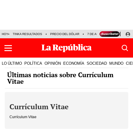
HOY
TINKA RESULTADOS
PRECIO DEL DÓLAR
7 DE AGOSTO
OLLANTA H
LO ÚLTIMO
POLÍTICA
OPINIÓN
ECONOMÍA
SOCIEDAD
MUNDO
CIE
Últimas noticias sobre Currículum
Vitae
Currículum Vitae
Currículum Vitae