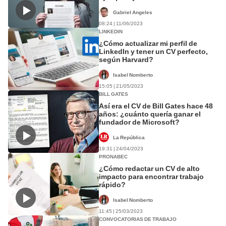
Gabriel Angeles
08:24 | 11/06/2023
LINKEDIN
¿Cómo actualizar mi perfil de
LinkedIn y tener un CV perfecto,
según Harvard?
Isabel Nomberto
15:05 | 21/05/2023
BILL GATES
Así era el CV de Bill Gates hace 48
años: ¿cuánto quería ganar el
fundador de Microsoft?
La República
19:31 | 24/04/2023
PRONABEC
¿Cómo redactar un CV de alto
impacto para encontrar trabajo
rápido?
Isabel Nomberto
11:45 | 25/03/2023
CONVOCATORIAS DE TRABAJO