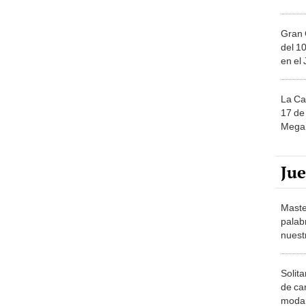
Gran 
del 10
en el
La Ca
17 de 
Mega 
Ju
Maste
palab
nuest
Solita
de ca
moda.