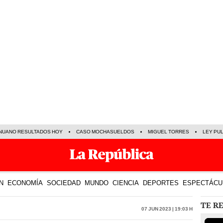
NUANO RESULTADOS HOY
CASO MOCHASUELDOS
MIGUEL TORRES
LEY PU
N
ECONOMÍA
SOCIEDAD
MUNDO
CIENCIA
DEPORTES
ESPECTÁCU
TE R
07 Jun 2023 | 19:03 h