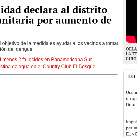
dad declara al distrito
anitaria por aumento de
l objetivo de la medida es ayudar a los vecinos a tomar
OLLA
ión del dengue.
LA T
GUIO
 al menos 2 fallecidos en Panamericana Sur
stina de agua en el Country Club El Bosque
LO
Usuar
en ap
Dorad
Indec
con m
Impul
perua
E1 y 