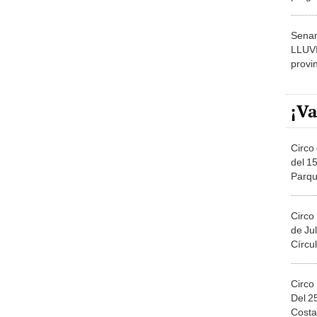
dónde
Senam
LLUV
provi
¡Va
Circo 
del 15
Parqu
Migue
Circo
de Jul
Círcul
Circo
Del 2
Costa