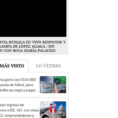
NTA HUMALA EN VIVO RESPONDE Y
RAMPA DE LÓPEZ ALIAGA | SIN
N CON ROSA MARÍA PALACIOS
 MÁS VISTO
LO ÚLTIMO
ia ganó casi S/14.850
uesta de fútbol, pero
1
oBet se negó a pagar:
opi multó a la empresa
ás de S/ 19.000
san ingreso de
nos a EE. UU. con visas
2
E2: emprendedores y