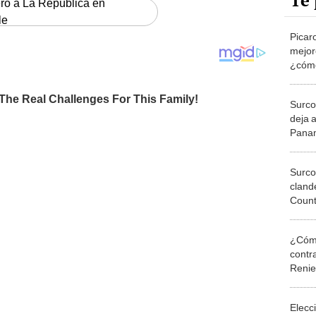
Te 
ero a La República en
le
Picar
mejor
¿cómo
cuest
Surco
deja 
Panam
Surco
cland
Count
¿Cómo
contra
Reni
Elecc