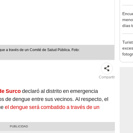
pymes
benef
Encue
menor
días 
sujet
PNP b
Turis
exces
ue a través de un Comité de Salud Pública. Foto:
fotog
en Cu
recup
Compartir
de Surco
declaró al distrito en emergencia
os de dengue entre sus vecinos. Al respecto, el
ue
el dengue será combatido a través de un