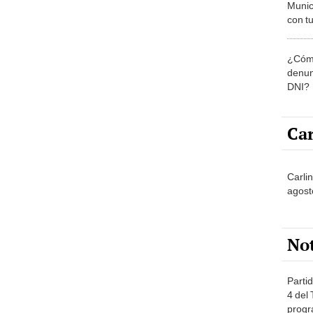
Munic
con tu
miemb
de oct
¿Cómo
la O
denun
DNI?
Car
Carli
agost
No
Partid
4 del
progr