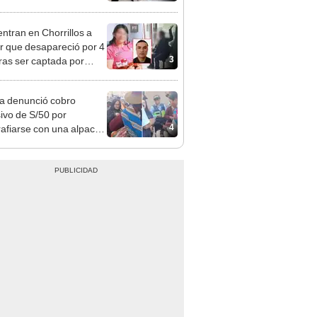
 serían los más
iciados
ntran en Chorrillos a
 que desapareció por 4
3
tras ser captada por
o que conoció en Roblox:
usca al implicado
ta denunció cobro
ivo de S/50 por
4
rafiarse con una alpaca
sco: serenazgo
eró el dinero