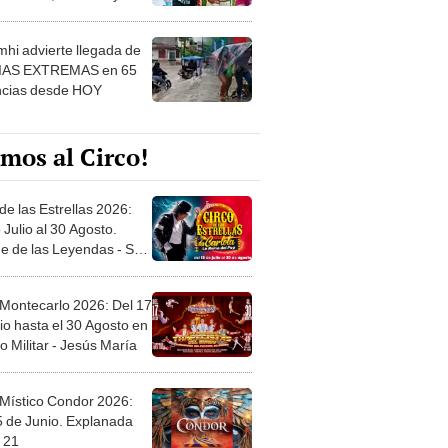
 ver
hi advierte llegada de
IAS EXTREMAS en 65
ncias desde HOY
mos al Circo!
de las Estrellas 2026:
 Julio al 30 Agosto.
e de las Leyendas - San
l
 Montecarlo 2026: Del 17
io hasta el 30 Agosto en
o Militar - Jesús María
 Místico Condor 2026:
5 de Junio. Explanada
 21