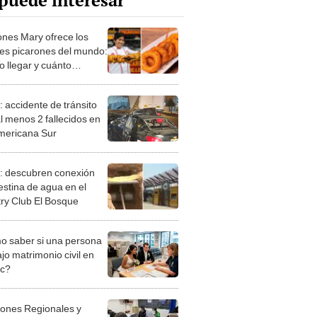
puede interesar
ones Mary ofrece los
es picarones del mundo:
 llegar y cuánto
a?
: accidente de tránsito
al menos 2 fallecidos en
ericana Sur
: descubren conexión
estina de agua en el
ry Club El Bosque
 saber si una persona
jo matrimonio civil en
ec?
iones Regionales y