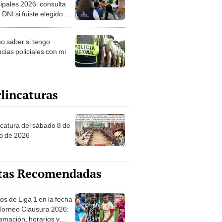
ipales 2026: consulta
 DNI si fuiste elegido
ro de mesa para este 4
ubre en el link oficial de
 saber si tengo
NPE
cias policiales con mi
lincaturas
ncatura del sábado 8 de
o de 2026
tas Recomendadas
os de Liga 1 en la fecha
 Torneo Clausura 2026:
amación, horarios y