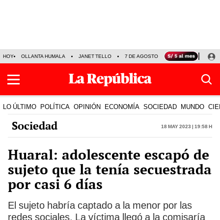
HOY
OLLANTA HUMALA
JANET TELLO
7 DE AGOSTO
TINKA RESULTADOS
LO ÚLTIMO
POLÍTICA
OPINIÓN
ECONOMÍA
SOCIEDAD
MUNDO
CIE
Sociedad
18 May 2023 | 19:58 h
Huaral: adolescente escapó de
sujeto que la tenía secuestrada
por casi 6 días
El sujeto habría captado a la menor por las
redes sociales. La víctima llegó a la comisaría