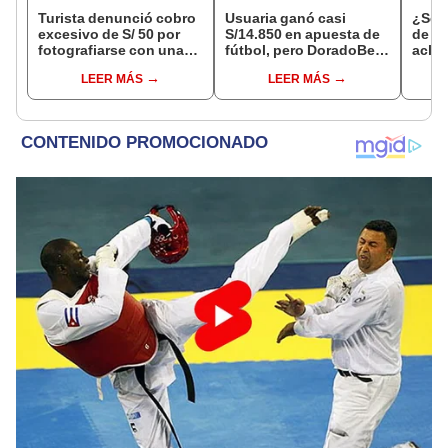
Turista denunció cobro
Usuaria ganó casi
¿Se t
excesivo de S/ 50 por
S/14.850 en apuesta de
de a
fotografiarse con una
fútbol, pero DoradoBet
aclar
alpaca en Cusco y
se negó a pagar:
largo
LEER MÁS
LEER MÁS
Serenazgo recuperó el
Indecopi multó a la
del 6
dinero
empresa con más de S/
19.000