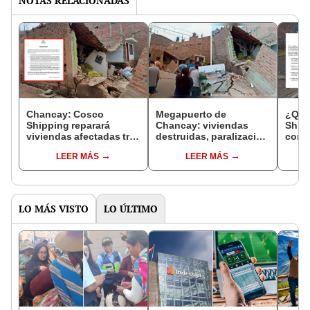
NOTAS RELACIONADAS
Chancay: Cosco
Megapuerto de
¿Qué
Shipping reparará
Chancay: viviendas
Ship
viviendas afectadas tras
destruidas, paralización
const
hundimiento de terreno
de la obra y más tras
mega
LEER MÁS
LEER MÁS
hundimiento de
Chanc
terrenos..
hund
LO MÁS VISTO
LO ÚLTIMO