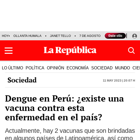
HOY
OLLANTA HUMALA
JANET TELLO
7 DE AGOSTO
TINKA RESULTADOS
LO ÚLTIMO
POLÍTICA
OPINIÓN
ECONOMÍA
SOCIEDAD
MUNDO
CIE
Sociedad
11 May 2023 | 20:07 h
Dengue en Perú: ¿existe una
vacuna contra esta
enfermedad en el país?
Actualmente, hay 2 vacunas que son brindadas
en algunos países de Latinoamérica, así como