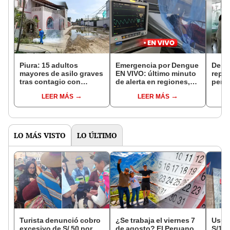
Piura: 15 adultos
Emergencia por Dengue
Deng
mayores de asilo graves
EN VIVO: último minuto
repor
tras contagio con
de alerta en regiones,
perso
dengue
reporte de fallecidos del
Liber
LEER MÁS
LEER MÁS
Minsa y más
LO MÁS VISTO
LO ÚLTIMO
Turista denunció cobro
¿Se trabaja el viernes 7
Usuar
excesivo de S/ 50 por
de agosto? El Peruano
S/14.