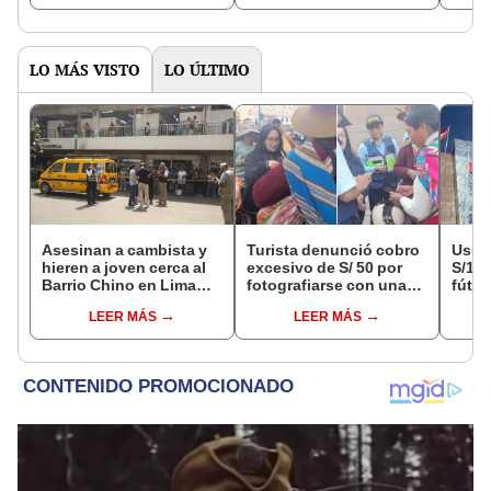
LO MÁS VISTO
LO ÚLTIMO
Asesinan a cambista y
Turista denunció cobro
Usuar
hieren a joven cerca al
excesivo de S/ 50 por
S/14.
Barrio Chino en Lima
fotografiarse con una
fútbo
Cercado: un
alpaca en Cusco y
se ne
LEER MÁS
LEER MÁS
sospechoso detenido
Serenazgo recuperó el
Indec
dinero
empr
19.0