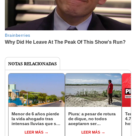
NOTAS RELACIONADAS
Menor de 6 años pierde
Piura: a pesar de rotura
Temb
la vida ahogado tras
de dique, no todos
4.7 s
intensas lluvias que se
aceptaron ser
hoy,
registran en Piura
evacuados
LEER MÁS
LEER MÁS