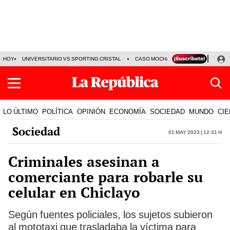
HOY
UNIVERSITARIO VS SPORTING CRISTAL
CASO MOCHASUELDOS
MIGUEL
LO ÚLTIMO
POLÍTICA
OPINIÓN
ECONOMÍA
SOCIEDAD
MUNDO
CIE
Sociedad
01 May 2023 | 12:31 h
Criminales asesinan a
comerciante para robarle su
celular en Chiclayo
Según fuentes policiales, los sujetos subieron
al mototaxi que trasladaba la víctima para