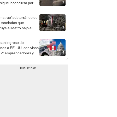
 de buses y una adenda
ncada
onstruo' subterráneo de
 toneladas que
3
ruye el Metro bajo el
o avanza a su última
ión
san ingreso de
nos a EE. UU. con visas
4
E2: emprendedores y
 serían los más
iciados