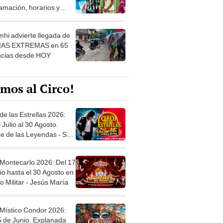
 ver
hi advierte llegada de
IAS EXTREMAS en 65
ncias desde HOY
mos al Circo!
de las Estrellas 2026:
 Julio al 30 Agosto.
e de las Leyendas - San
l
 Montecarlo 2026: Del 17
io hasta el 30 Agosto en
o Militar - Jesús María
 Místico Condor 2026:
5 de Junio. Explanada
 21