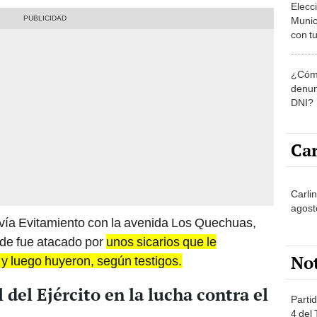
Munic
con tu
miemb
de oct
¿Cómo
la O
denun
DNI?
Car
Carli
agost
la vía Evitamiento con la avenida Los Quechuas,
de fue atacado por
unos sicarios que le
No
 y luego huyeron, según testigos.
del Ejército en la lucha contra el
Partid
4 del
progr