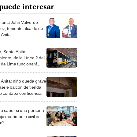
puede interesar
nan a John Valverde
ez, teniente alcalde de
 Anita
, Santa Anita -
iento, de la Línea 2 del
 de Lima funcionará
 este 2023
 Anita: niño queda grave
aerle balcón de tienda
o contaba con licencia
 saber si una persona
jo matrimonio civil en
ec?
iones Regionales y