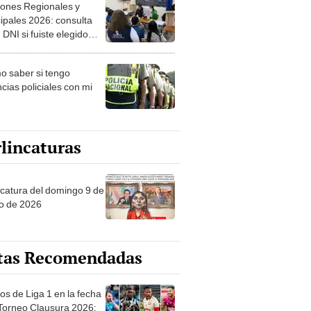
ipales 2026: consulta
 DNI si fuiste elegido
ro de mesa para este 4
ubre en el link oficial de
 saber si tengo
NPE
cias policiales con mi
lincaturas
ncatura del domingo 9 de
o de 2026
tas Recomendadas
os de Liga 1 en la fecha
 Torneo Clausura 2026:
amación, horarios y