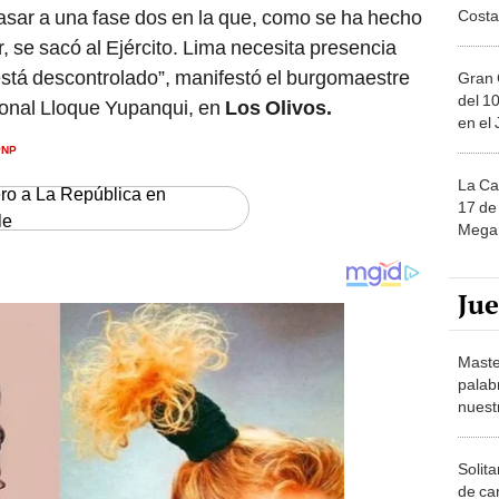
, se sacó al Ejército. Lima necesita presencia
está descontrolado”, manifestó el burgomaestre
Gran 
del 10
zonal Lloque Yupanqui, en
Los Olivos.
en el
PNP
La Ca
ero a La República en
17 de 
le
Mega 
Ju
Maste
palab
nuest
Solita
de ca
moda.