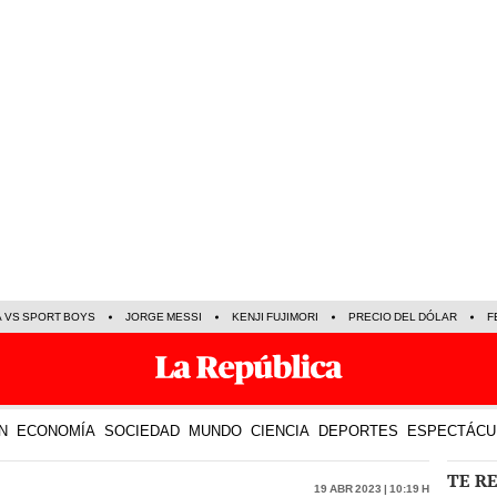
A VS SPORT BOYS
JORGE MESSI
KENJI FUJIMORI
PRECIO DEL DÓLAR
F
N
ECONOMÍA
SOCIEDAD
MUNDO
CIENCIA
DEPORTES
ESPECTÁCU
TE R
19 Abr 2023 | 10:19 h