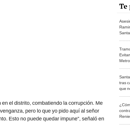
Te 
Asesi
Ramir
Santa
Tramo
Evitam
Metro
desde
Santa
tras c
que n
n el distrito, combatiendo la corrupción. Me
¿Cómo
venganza, pero lo que yo pido aquí al señor
contra
Reni
unto. Esto no puede quedar impune”, señaló en
Elecc