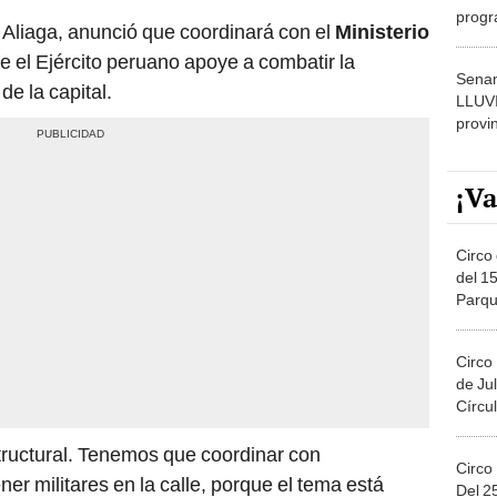
 Aliaga, anunció que coordinará con el
Ministerio
dónde
e el Ejército peruano apoye a combatir la
Senam
de la capital.
LLUV
provi
¡Va
Circo 
del 15
Parqu
Migue
Circo
de Jul
Círcul
tructural. Tenemos que coordinar con
Circo
ner militares en la calle, porque el tema está
Del 2
sar a una fase dos en la que, como se ha hecho
Costa