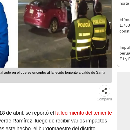
falta
esta
El 'm
1.750
const
Calla
estac
Impul
perua
E1 y 
pymes
benef
l auto en el que se encontró al fallecido teniente alcalde de Santa
Compartir
8 de abril, se reportó el
fallecimiento del teniente
erde Ramírez, luego de recibir varios impactos
as este hecho, el burgomaestre del distrito,