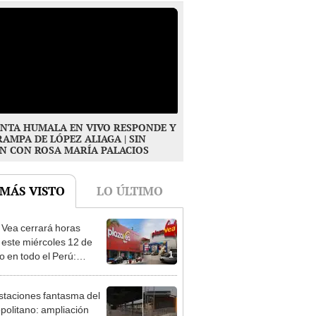
NTA HUMALA EN VIVO RESPONDE Y
RAMPA DE LÓPEZ ALIAGA | SIN
N CON ROSA MARÍA PALACIOS
 MÁS VISTO
LO ÚLTIMO
 Vea cerrará horas
 este miércoles 12 de
1
o en todo el Perú:
as atenderán hasta las 7
staciones fantasma del
politano: ampliación
2
 sigue inconclusa por