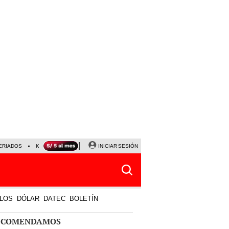
ERIADOS
KEIKO FUJIMORI
NALDY SALDAÑA
INICIAR SESIÓN
JAVIER MILEI
PARTIDOS DE
LOS
DÓLAR
DATEC
BOLETÍN
ECOMENDAMOS