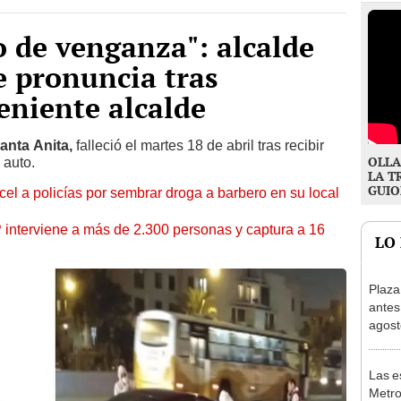
o de venganza": alcalde
e pronuncia tras
teniente alcalde
anta Anita,
falleció el martes 18 de abril tras recibir
OLLA
 auto.
LA T
GUIO
l a policías por sembrar droga a barbero en su local
nterviene a más de 2.300 personas y captura a 16
LO
Plaza
antes
agost
tiend
p.m.
Las e
Metro
norte