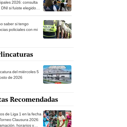
ipales 2026: consulta
 DNI si fuiste elegido
ro de mesa para este 4
ubre en el link oficial de
 saber si tengo
NPE
cias policiales con mi
lincaturas
ncatura del miércoles 5
osto de 2026
tas Recomendadas
os de Liga 1 en la fecha
 Torneo Clausura 2026:
amación, horarios y