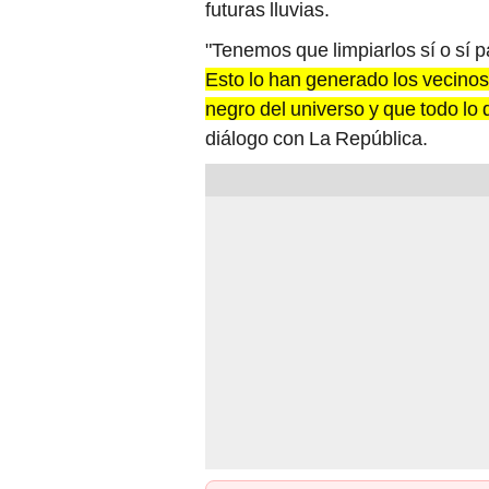
futuras lluvias.
"Tenemos que limpiarlos sí o sí pa
Esto lo han generado los vecino
negro del universo y que todo lo
diálogo con La República.