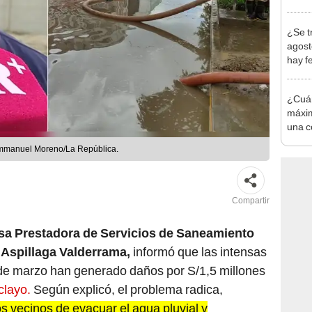
produ
¿Se t
agost
hay fe
desca
¿Cuá
máxim
una c
dice l
Emmanuel Moreno/La República.
Compartir
esa Prestadora de Servicios de Saneamiento
Aspillaga Valderrama,
informó que las intensas
s de marzo han generado daños por S/1,5 millones
clayo.
Según explicó, el problema radica,
os vecinos de evacuar el agua pluvial y