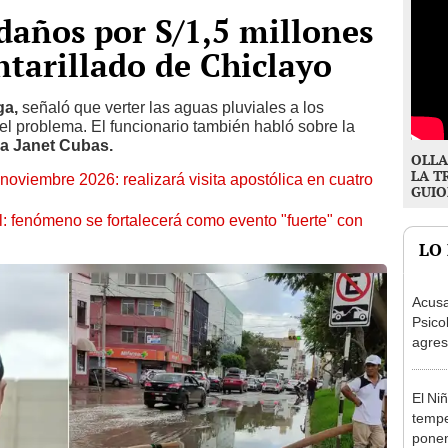
daños por S/1,5 millones
ntarillado de Chiclayo
ga,
señaló que verter las aguas pluviales a los
el problema. El funcionario también habló sobre la
sa Janet Cubas.
OLLA
LA T
oviembre 2026: realizará visita apostólica en cuatro
GUIO
: fenómeno se fortalecerá como evento "fuerte" con
LO
Acusa
Psico
agres
autis
capta
El Ni
tempe
ponen