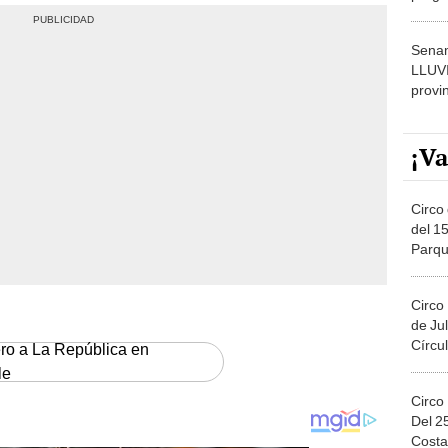
dónde
Senam
LLUV
provi
¡Va
Circo 
del 15
Parqu
Migue
Circo
de Jul
Círcul
ero a La República en
le
Circo
Del 2
Costa