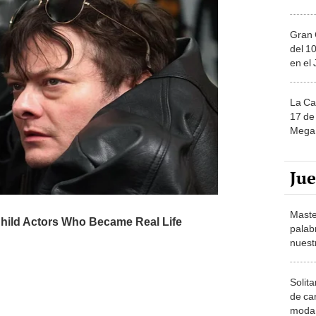
Gran 
del 10
en el
La Ca
17 de 
Mega 
Ju
Maste
palab
nuest
Solita
de ca
moda.