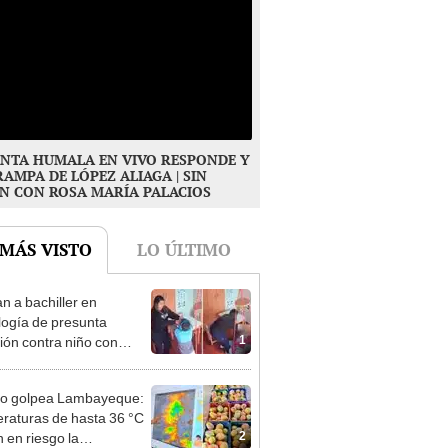
NTA HUMALA EN VIVO RESPONDE Y
RAMPA DE LÓPEZ ALIAGA | SIN
N CON ROSA MARÍA PALACIOS
 MÁS VISTO
LO ÚLTIMO
n a bachiller en
logía de presunta
1
ión contra niño con
mo en Surco: cámaras
n el hecho
ño golpea Lambayeque:
raturas de hasta 36 °C
2
 en riesgo la