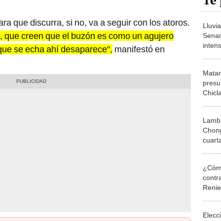
Te 
ra que discurra, si no, va a seguir con los atoros.
Lluvi
s, que creen que el buzón es como un agujero
Senam
inten
 que se echa ahí desaparece",
manifestó en
Lamb
Matan
presu
Chicl
Lamba
Chong
cuart
¿Cómo
contra
Reni
Elecc