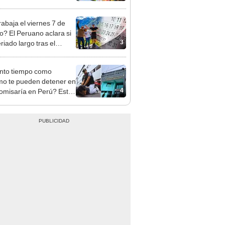
cción de mango y palta
rabaja el viernes 7 de
o? El Peruano aclara si
3
riado largo tras el
nso del 6 de agosto
nto tiempo como
o te pueden detener en
4
omisaría en Perú? Esto
a ley