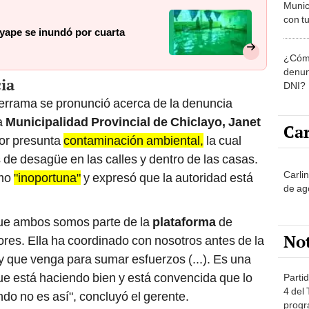
Munic
con tu
yape se inundó por cuarta
miemb
de oct
¿Cómo
la O
denun
ia
DNI?
errama se pronunció acerca de la denuncia
a
Municipalidad Provincial de Chiclayo, Janet
Car
por presunta
contaminación ambiental,
la cual
 de desagüe en las calles y dentro de las casas.
Carli
omo
"inoportuna"
y expresó que la autoridad está
de ag
que ambos somos parte de la
plataforma
de
No
res. Ella ha coordinado con nosotros antes de la
 y que venga para sumar esfuerzos (...). Es una
ue está haciendo bien y está convencida que lo
Partid
4 del
ndo no es así", concluyó el gerente.
progr