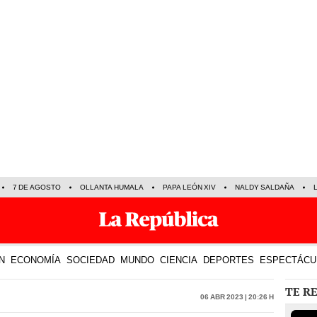
7 DE AGOSTO
OLLANTA HUMALA
PAPA LEÓN XIV
NALDY SALDAÑA
N
ECONOMÍA
SOCIEDAD
MUNDO
CIENCIA
DEPORTES
ESPECTÁCU
TE R
06 Abr 2023 | 20:26 h