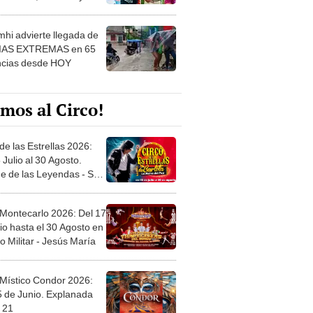
 ver
hi advierte llegada de
IAS EXTREMAS en 65
ncias desde HOY
mos al Circo!
de las Estrellas 2026:
 Julio al 30 Agosto.
e de las Leyendas - San
l
 Montecarlo 2026: Del 17
io hasta el 30 Agosto en
o Militar - Jesús María
 Místico Condor 2026:
5 de Junio. Explanada
 21