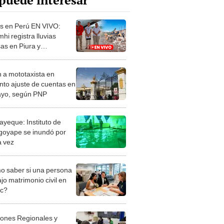
puede interesar
as en Perú EN VIVO:
hi registra lluvias
sas en Piura y
ayeque
 a mototaxista en
nto ajuste de cuentas en
ayo, según PNP
yeque: Instituto de
oyape se inundó por
a vez
 saber si una persona
jo matrimonio civil en
ec?
iones Regionales y