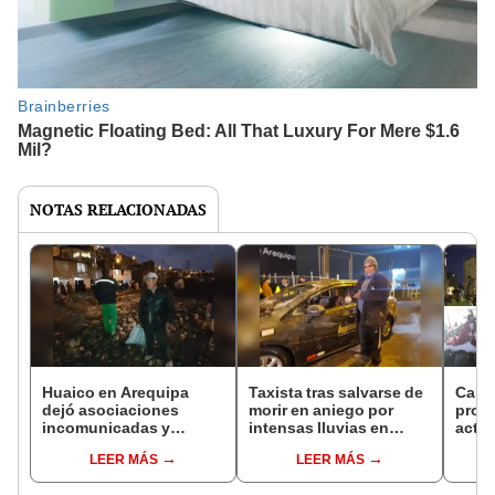
NOTAS RELACIONADAS
Huaico en Arequipa
Taxista tras salvarse de
Cale
dejó asociaciones
morir en aniego por
proc
incomunicadas y
intensas lluvias en
acti
viviendas inundadas
Arequipa: “Voy a
Santa
LEER MÁS
LEER MÁS
empezar de nuevo”
princ
por r