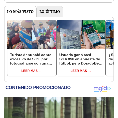
LO MÁS VISTO
LO ÚLTIMO
Turista denunció cobro
Usuaria ganó casi
¿Se t
excesivo de S/ 50 por
S/14.850 en apuesta de
de a
fotografiarse con una
fútbol, pero DoradoBet
aclar
alpaca en Cusco y
se negó a pagar:
largo
LEER MÁS
LEER MÁS
Serenazgo recuperó el
Indecopi multó a la
del 6
dinero
empresa con más de S/
19.000