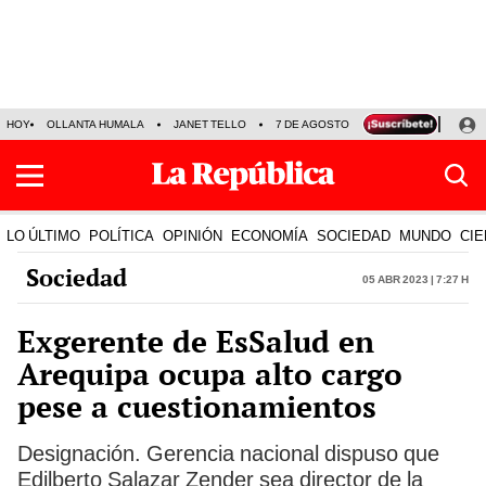
HOY
OLLANTA HUMALA
JANET TELLO
7 DE AGOSTO
TINKA RESULTADOS
LO ÚLTIMO
POLÍTICA
OPINIÓN
ECONOMÍA
SOCIEDAD
MUNDO
CIE
Sociedad
05 Abr 2023 | 7:27 h
Exgerente de EsSalud en
Arequipa ocupa alto cargo
pese a cuestionamientos
Designación. Gerencia nacional dispuso que
Edilberto Salazar Zender sea director de la