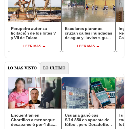
Perupetro autoriza
Escolares piuranos
Ingen
licitación de los lotes V
cruzan calles inundadas
Reco
y VII de Talara
de agua y lluvias siguen
Cambi
afectando colegios
con l
LEER MÁS
LEER MÁS
Estad
LO MÁS VISTO
LO ÚLTIMO
Encuentran en
Usuaria ganó casi
Turis
Chorrillos a menor que
S/14.850 en apuesta de
exces
desapareció por 4 días
fútbol, pero DoradoBet
fotog
tras ser captada por
se negó a pagar:
alpa