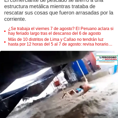
El comerciante de pescado se aferró a una
estructura metálica mientras trataba de
rescatar sus cosas que fueron arrasadas por la
corriente.
¿Se trabaja el viernes 7 de agosto? El Peruano aclara si
hay feriado largo tras el descanso del 6 de agosto
Más de 10 distritos de Lima y Callao no tendrán luz
hasta por 12 horas del 5 al 7 de agosto: revisa horarios y
zonas afectadas