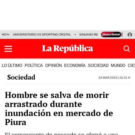
HOY
UNIVERSITARIO VS SPORTING CRISTAL
SINUANO RESULTADOS HOY
CA
LO ÚLTIMO
POLÍTICA
OPINIÓN
ECONOMÍA
SOCIEDAD
MUNDO
CIE
Sociedad
24 Mar 2023 | 16:31 h
Hombre se salva de morir
arrastrado durante
inundación en mercado de
Piura