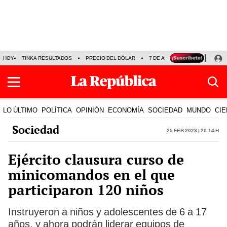
HOY
TINKA RESULTADOS
PRECIO DEL DÓLAR
7 DE AGOSTO
OLLANTA H
LO ÚLTIMO
POLÍTICA
OPINIÓN
ECONOMÍA
SOCIEDAD
MUNDO
CIE
Sociedad
25 Feb 2023 | 20:14 h
Ejército clausura curso de
minicomandos en el que
participaron 120 niños
Instruyeron a niños y adolescentes de 6 a 17
años, y ahora podrán liderar equipos de