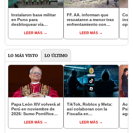
Instalaron base militar
FF. AA. informan que
Coma
en Puno para
rescataron a menor tras
insta
desbloquear vía
enfrentamiento con
oper
Arequipa-Juliaca
supuestos grupos de
pobl
LEER MÁS
LEER MÁS
Sendero Luminoso
LO MÁS VISTO
LO ÚLTIMO
Papa León XIV volverá al
TikTok, Roblox y Meta:
Acusa
Perú en noviembre de
así colaboran con la
Psico
2026: Sumo Pontífice
Fiscalía en
agres
realizará visita
investigaciones que ya
con 
LEER MÁS
LEER MÁS
apostólica en cuatro
dejaron 785 condenas
cámar
ciudades
en Perú
hech