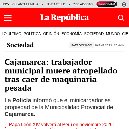
HOY
OLLANTA HUMALA
JANET TELLO
7 DE AGOSTO
TINKA RESULTADOS
LO ÚLTIMO
POLÍTICA
OPINIÓN
ECONOMÍA
SOCIEDAD
MUNDO
CIE
Sociedad
PATROCINADO
30 Ene 2023 | 20:04 h
Cajamarca: trabajador
municipal muere atropellado
tras caer de maquinaria
pesada
La
Policía
informó que el minicargador es
propiedad de la Municipalidad Provincial de
Cajamarca.
Papa León XIV volverá al Perú en noviembre 2026: