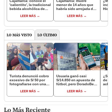
Cajamarca: conoce el
Cajamarca: muere
¿Medi
'calientito', la tradicional
menor de 14 años que
inde
bebida alcohólica de
habría sido arrojada de
Hidra
alta demanda en los
una mototaxi en Chota
paso 
LEER MÁS
LEER MÁS
carnavales
cons
LO MÁS VISTO
LO ÚLTIMO
Turista denunció cobro
Usuaria ganó casi
¿Se t
excesivo de S/ 50 por
S/14.850 en apuesta de
de a
fotografiarse con una
fútbol, pero DoradoBet
aclar
alpaca en Cusco y
se negó a pagar:
largo
LEER MÁS
LEER MÁS
Serenazgo recuperó el
Indecopi multó a la
del 6
dinero
empresa con más de S/
19.000
Lo Más Reciente