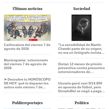
Últimas noticias
Sociedad
Carlincatura del viernes 7 de
"La sensibilidad de Martín
agosto de 2026
Chambi parte de su origen;
no era un fotógrafo turista,
él se integraba con el
Mastergrama: solucionario
pueblo”
del viernes 7 de agosto de
Dictan 12 meses de prisión
2026
preventiva contra presuntos
extorsionadores de
choferes Translima en SMP
➤ Descubre tu HORÓSCOPO
DE HOY: qué te deparan los
Usuaria ganó casi S/14.850
astros este viernes 7 de
en apuesta de fútbol, pero
agosto, según Jhan
DoradoBet se negó a pagar:
Sandoval
Indecopi multó a la empresa
con más de S/ 19.000
Publirreportajes
Política