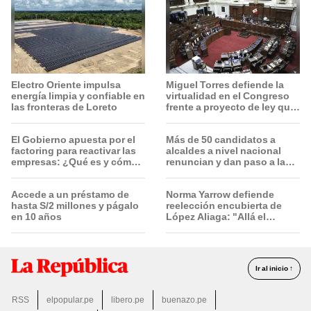
Electro Oriente impulsa
Miguel Torres defiende la
energía limpia y confiable en
virtualidad en el Congreso
las fronteras de Loreto
frente a proyecto de ley que
plantea la presencialidad
El Gobierno apuesta por el
Más de 50 candidatos a
factoring para reactivar las
alcaldes a nivel nacional
empresas: ¿Qué es y cómo
renuncian y dan paso a la
funciona?
reelección encubierta
Accede a un préstamo de
Norma Yarrow defiende
hasta S/2 millones y págalo
reelección encubierta de
en 10 años
López Aliaga: "Allá el
Jurado que se deja sacar la
vuelta"
Ir al inicio ↑
RSS
elpopular.pe
libero.pe
buenazo.pe