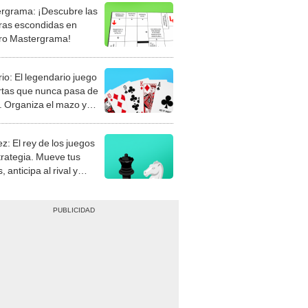
rgrama: ¡Descubre las
ras escondidas en
ro Mastergrama!
rio: El legendario juego
rtas que nunca pasa de
 Organiza el mazo y
stra tu habilidad.
z: El rey de los juegos
trategia. Mueve tus
, anticipa al rival y
gue el jaque mate.