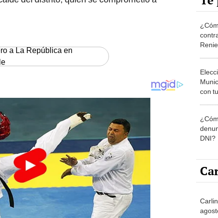
Te 
¿Cómo
contra
Reni
ero a La República en
le
Elecc
Munic
con tu
miemb
de oct
¿Cómo
la O
denun
DNI?
Car
Carli
agost