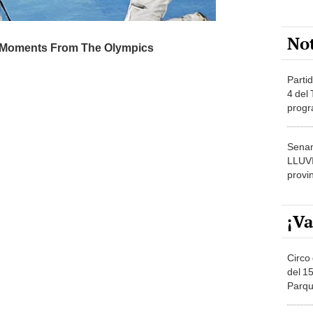
No
Partid
4 del
progr
dónde
Senam
LLUV
provi
¡Va
Circo 
del 15
Parqu
Migue