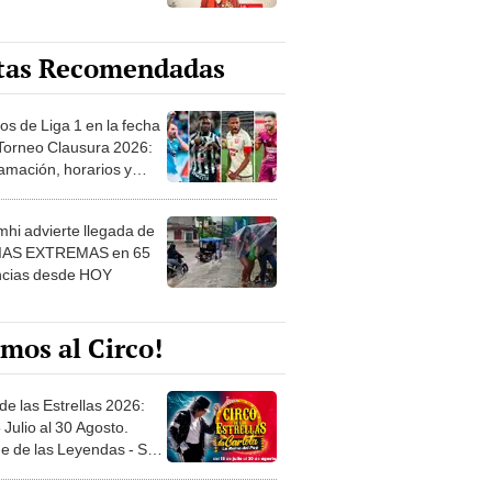
tas Recomendadas
os de Liga 1 en la fecha
 Torneo Clausura 2026:
amación, horarios y
 ver
hi advierte llegada de
IAS EXTREMAS en 65
ncias desde HOY
mos al Circo!
de las Estrellas 2026:
 Julio al 30 Agosto.
e de las Leyendas - San
l