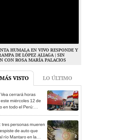
NTA HUMALA EN VIVO RESPONDE Y
RAMPA DE LÓPEZ ALIAGA | SIN
N CON ROSA MARÍA PALACIOS
 MÁS VISTO
LO ÚLTIMO
 Vea cerrará horas
 este miércoles 12 de
1
o en todo el Perú:
as atenderán hasta las 7
: tres personas mueren
despiste de auto que
2
al río Mantaro en la