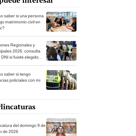
puede interesar
 saber si una persona
jo matrimonio civil en
ec?
iones Regionales y
ipales 2026: consulta
 DNI si fuiste elegido
ro de mesa para este 4
ubre en el link oficial de
 saber si tengo
NPE
cias policiales con mi
lincaturas
ncatura del domingo 9 de
o de 2026