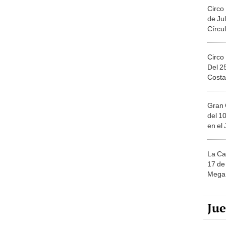
Circo
de Jul
Círcul
Circo
Del 2
Costa
Gran 
del 10
en el
La Ca
17 de 
Mega 
Ju