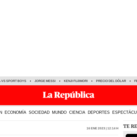
A VS SPORT BOYS
JORGE MESSI
KENJI FUJIMORI
PRECIO DEL DÓLAR
F
N
ECONOMÍA
SOCIEDAD
MUNDO
CIENCIA
DEPORTES
ESPECTÁCU
TE R
16 Ene 2023 | 12:14 h