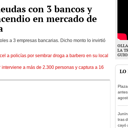
eudas con 3 bancos y
ncendio en mercado de
a
es a 3 empresas bancarias. Dicho monto lo invirtió
OLLA
LA T
GUIO
l a policías por sembrar droga a barbero en su local
nterviene a más de 2.300 personas y captura a 16
LO
Plaza
antes
agost
tiend
p.m.
Junín
tras 
cayó 