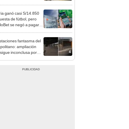
tera Central
ia ganó casi S/14.850
uesta de fútbol, pero
3
oBet se negó a pagar:
opi multó a la empresa
ás de S/ 19.000
staciones fantasma del
politano: ampliación
4
 sigue inconclusa por
 de buses y una adenda
ncada