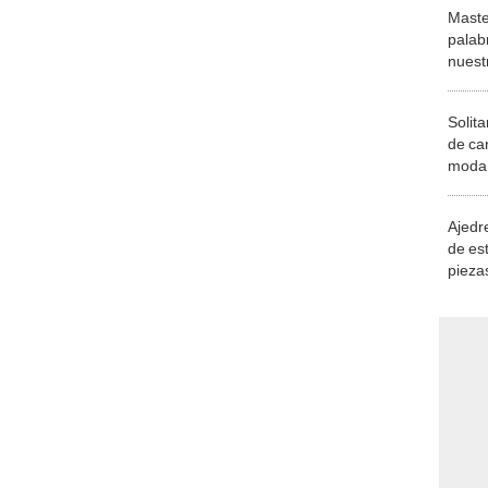
Maste
palab
nuest
Solita
de ca
moda.
demue
Ajedre
de es
piezas
consi