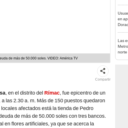
Carre
Usuar
en ap
Dorad
Indec
con m
Las e
Metro
norte
falta
euda de más de 50.000 soles. VIDEO: América TV
esta
Compartir
osa
, en el distrito del
Rímac
, fue epicentro de un
, a las 2.30 a. m. Más de 150 puestos quedaron
 locales afectados está la tienda de Pedro
deuda de más de 50.000 soles con tres bancos.
 en flores artificiales, ya que se acerca la