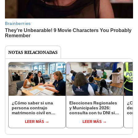
NOTAS RELACIONADAS
¿Cómo saber si una
Elecciones Regionales
¿Cóm
persona contrajo
y Municipales 2026:
denun
matrimonio civil en
consulta con tu DNI si
con 
Reniec?
fuiste elegido miembro
LEER MÁS
LEER MÁS
de mesa para este 4 de
octubre en el link oficial
de la ONPE