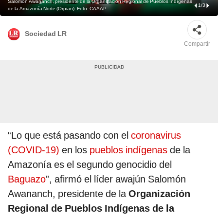
Salomón Awananch, presidente de la Organización Regional de Pueblos Indígenas
1
/
3
de la Amazonía Norte (Orpian). Foto: CAAAP.
Sociedad LR
Compartir
“Lo que está pasando con el
coronavirus
(COVID-19)
en los
pueblos indígenas
de la
Amazonía es el segundo genocidio del
Baguazo
”, afirmó el líder awajún Salomón
Awananch, presidente de la
Organización
Regional de Pueblos Indígenas de la