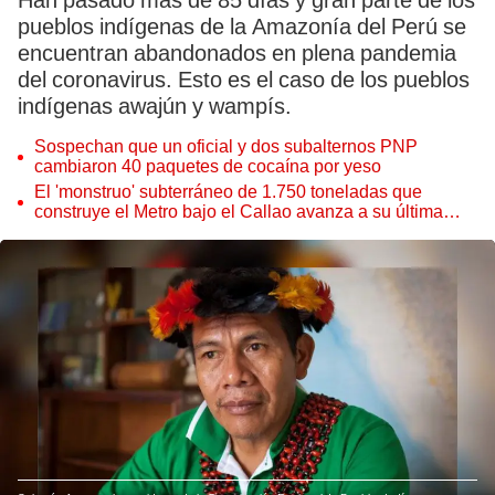
Han pasado más de 85 días y gran parte de los
pueblos indígenas de la Amazonía del Perú se
encuentran abandonados en plena pandemia
del coronavirus. Esto es el caso de los pueblos
indígenas awajún y wampís.
Sospechan que un oficial y dos subalternos PNP
cambiaron 40 paquetes de cocaína por yeso
El 'monstruo' subterráneo de 1.750 toneladas que
construye el Metro bajo el Callao avanza a su última
estación