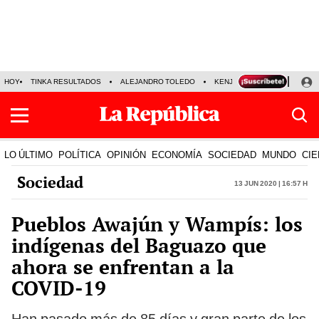
HOY
TINKA RESULTADOS
ALEJANDRO TOLEDO
KENJI FUJIMORI
PRECIO
LO ÚLTIMO
POLÍTICA
OPINIÓN
ECONOMÍA
SOCIEDAD
MUNDO
CIE
Sociedad
13 Jun 2020 | 16:57 h
Pueblos Awajún y Wampís: los
indígenas del Baguazo que
ahora se enfrentan a la
COVID-19