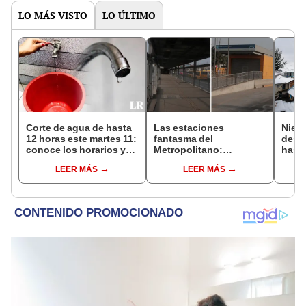
LO MÁS VISTO
LO ÚLTIMO
Corte de agua de hasta
Las estaciones
Nieve
12 horas este martes 11:
fantasma del
desca
conoce los horarios y
Metropolitano:
hasta
zonas afectadas en
ampliación norte sigue
agos
LEER MÁS
LEER MÁS
Miraflores, SJL, Los
inconclusa por falta de
advie
Olivos y más
buses y una adenda
la si
estancada
toma
prev