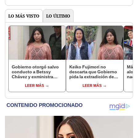
LO MÁS VISTO
LO ÚLTIMO
Gobierno otorgó salvo
Keiko Fujimori no
Más d
conducto a Betssy
descarta que Gobierno
alcal
Chávez y exministra
pida la extradición de
nacio
viajó a México en la
Betssy Chávez: "Está
dan p
LEER MÁS
LEER MÁS
madrugada
dentro de nuestras
encu
facultades"