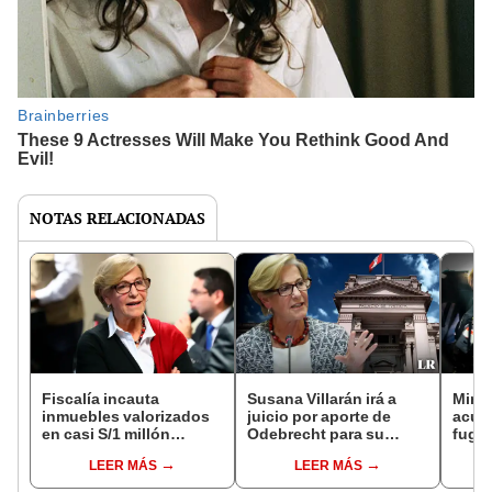
NOTAS RELACIONADAS
Fiscalía incauta
Susana Villarán irá a
Minis
inmuebles valorizados
juicio por aporte de
acusa
en casi S/1 millón
Odebrecht para su
fuga”
vinculados a
campaña: solicitan 29
tras 
LEER MÁS
LEER MÁS
investigación contra
años de prisión
firma
Susana Villarán
fech