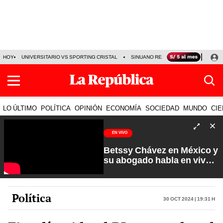
HOY
UNIVERSITARIO VS SPORTING CRISTAL
SINUANO RESULTADOS HOY
CA
LO ÚLTIMO
POLÍTICA
OPINIÓN
ECONOMÍA
SOCIEDAD
MUNDO
CIE
EN VIVO
Betssy Chávez en México y
su abogado habla en vivo |
Que No Se Te Olvide con
Carlos Cornejo
Política
30 Oct 2024 | 19:31 h