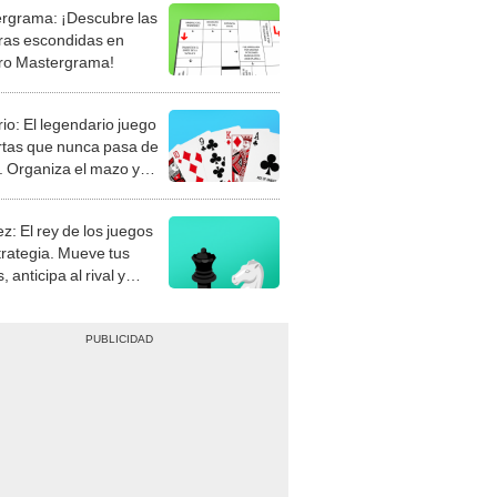
rgrama: ¡Descubre las
ras escondidas en
ro Mastergrama!
rio: El legendario juego
rtas que nunca pasa de
 Organiza el mazo y
stra tu habilidad.
z: El rey de los juegos
trategia. Mueve tus
, anticipa al rival y
gue el jaque mate.