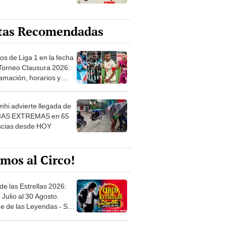
tas Recomendadas
os de Liga 1 en la fecha
 Torneo Clausura 2026:
amación, horarios y
 ver
hi advierte llegada de
IAS EXTREMAS en 65
ncias desde HOY
mos al Circo!
de las Estrellas 2026:
 Julio al 30 Agosto.
e de las Leyendas - San
l