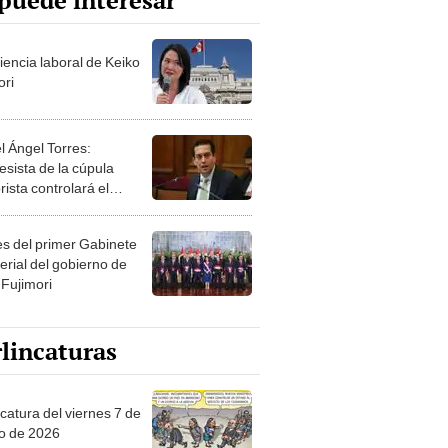
puede interesar
iencia laboral de Keiko
ori
l Ángel Torres:
esista de la cúpula
rista controlará el
r año del Senado
les del primer Gabinete
erial del gobierno de
 Fujimori
lincaturas
catura del viernes 7 de
o de 2026