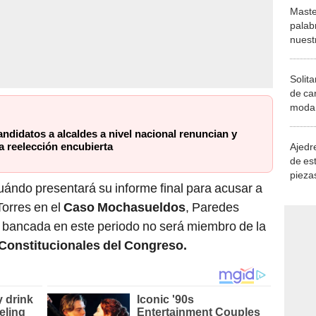
Maste
palab
nuest
Solita
de ca
moda.
demue
ndidatos a alcaldes a nivel nacional renuncian y
a reelección encubierta
Ajedre
de es
piezas
uándo presentará su informe final para acusar a
consi
Torres en el
Caso Mochasueldos
, Paredes
 bancada en este periodo no será miembro de la
onstitucionales del Congreso.