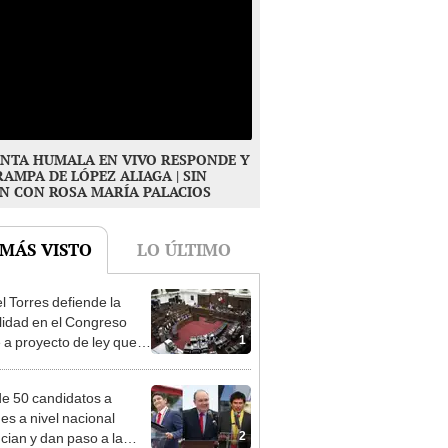
NTA HUMALA EN VIVO RESPONDE Y
RAMPA DE LÓPEZ ALIAGA | SIN
N CON ROSA MARÍA PALACIOS
 MÁS VISTO
LO ÚLTIMO
l Torres defiende la
alidad en el Congreso
1
e a proyecto de ley que
ea la presencialidad
e 50 candidatos a
des a nivel nacional
2
cian y dan paso a la