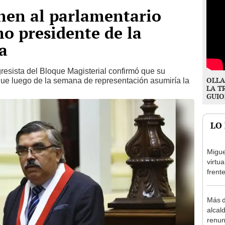
nen al parlamentario
o presidente de la
a
resista del Bloque Magisterial confirmó que su
OLLA
 que luego de la semana de representación asumiría la
LA T
GUIO
LO
Migue
virtu
frent
plant
Más d
alcal
renun