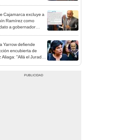
cción encubierta
e Cajamarca excluye a
uín Ramírez como
3
dato a gobernador
nal por ocultar sentencia
 Yarrow defiende
cción encubierta de
4
 Aliaga: "Allá el Jurado
e deja sacar la vuelta"