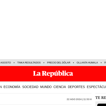
E AGOSTO
TINKA RESULTADOS
PRECIO DEL DÓLAR
OLLANTA HUMALA
P
N
ECONOMÍA
SOCIEDAD
MUNDO
CIENCIA
DEPORTES
ESPECTÁCU
TE R
22 Ago 2024 | 11:53 h