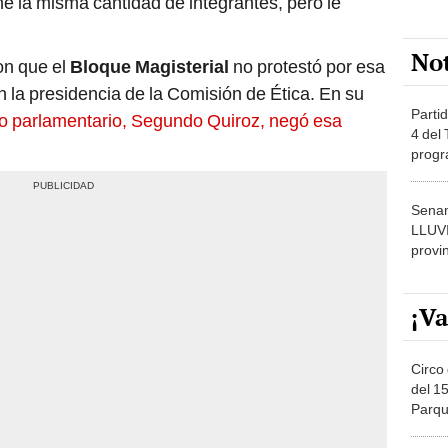
 la misma cantidad de integrantes, pero le
No
on que el
Bloque Magisterial
no protestó por esa
n la presidencia de la Comisión de Ética. En su
Partid
po parlamentario, Segundo Quiroz, negó esa
4 del
progr
dónde
Senam
LLUV
provi
¡Va
Circo 
del 15
Parqu
Migue