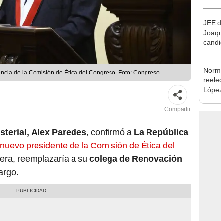
reele
JEE d
Joaq
candi
regio
Norma
encia de la Comisión de Ética del Congreso. Foto: Congreso
reele
López
que s
Compartir
sterial, Alex Paredes
, confirmó a
La República
nuevo presidente de la Comisión de Ética del
era, reemplazaría a su
colega de Renovación
argo.