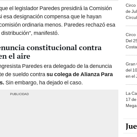
Circo
que el legislador Paredes presidirá la Comisión
de Jul
ó si esa designación compensa que le hayan
Círcul
 comisión ordinaria menos. Paredes rechazó esa
 distribución", manifestó.
Circo
Del 2
nuncia constitucional contra
Costa
n el aire
Gran 
ongresista Paredes era delegado de la denuncia
del 10
rte de sueldo contra
su colega de Alianza Para
en el
es.
Sin embargo, ha dejado el caso.
La Ca
17 de 
Mega 
Ju