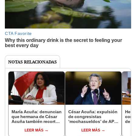
NOTAS RELACIONADAS
María Acuña: denuncian
César Acuña: expulsión
Heidy
que hermana de César
de congresistas
cong
Acuña también recorta
‘mochasueldos’ de APP
de re
sueldo de sus
se resolvería en una
traba
LEER MÁS
LEER MÁS
trabajadores
semana
a su 