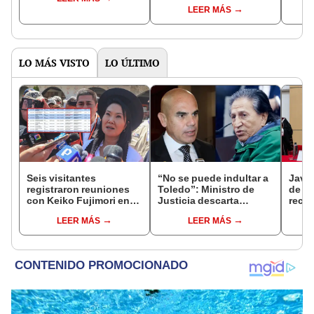
controlará el primer año
Fujim
LEER MÁS
del Senado
LO MÁS VISTO
LO ÚLTIMO
Seis visitantes
“No se puede indultar a
Javie
registraron reuniones
Toledo”: Ministro de
de D
con Keiko Fujimori en
Justicia descarta
recha
las mismas horas que la
beneficio para el
causa
LEER MÁS
LEER MÁS
presidenta se
exmandatario
presi
encontraba en Junín