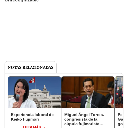
NOTAS RELACIONADAS
Experiencia laboral de
Miguel Ángel Torres:
Perfi
Keiko Fujimori
congresista de la
Gabin
cúpula fujimorista
gobi
LEER MÁS