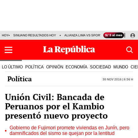
HOY
SINUANO RESULTADOS HOY
ALIANZA LIMA VS SPORT BOYS
JORGE MES
LO ÚLTIMO
POLÍTICA
OPINIÓN
ECONOMÍA
SOCIEDAD
MUNDO
CIE
Política
30 Nov 2016 | 6:56 h
Unión Civil: Bancada de
Peruanos por el Kambio
presentó nuevo proyecto
Gobierno de Fujimori promete viviendas en Junín, pero
damnificados del sismo se quejan por la lentitud