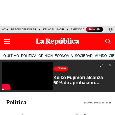
HOY
PRECIO DEL DÓLAR
KEIKO FUJIMORI
PARTIDO OBRAS
ARMONÍA 10
LO ÚLTIMO
POLÍTICA
OPINIÓN
ECONOMÍA
SOCIEDAD
MUNDO
CIE
EN VIVO
Keiko Fujimori alcanza
60% de aprobación
ciudadana | Sin Guion con
Rosa María Palacios
Política
18 Ago 2014 | 18:30 h