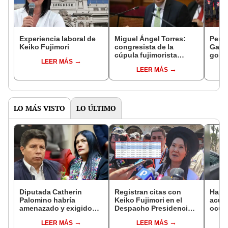
Experiencia laboral de
Miguel Ángel Torres:
Perfi
Keiko Fujimori
congresista de la
Gabin
cúpula fujimorista
gobi
LEER MÁS
controlará el primer año
Fujim
LEER MÁS
del Senado
LO MÁS VISTO
LO ÚLTIMO
Diputada Catherin
Registran citas con
Harv
Palomino habría
Keiko Fujimori en el
acusa
amenazado y exigido
Despacho Presidencial
ocup
S/300 mil a familiares de
mientras ella estaba de
docum
LEER MÁS
LEER MÁS
Pedro Castillo tras
viaje
alqui