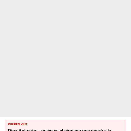
PUEDES VER:
Dina Boluarte: ¿quién es el cirujano que operó a la