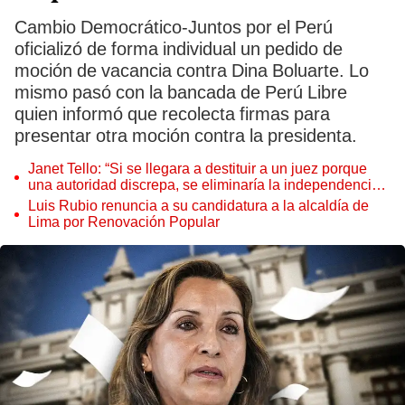
Cambio Democrático-Juntos por el Perú
oficializó de forma individual un pedido de
moción de vacancia contra Dina Boluarte. Lo
mismo pasó con la bancada de Perú Libre
quien informó que recolecta firmas para
presentar otra moción contra la presidenta.
Janet Tello: “Si se llegara a destituir a un juez porque
una autoridad discrepa, se eliminaría la independencia
judicial”
Luis Rubio renuncia a su candidatura a la alcaldía de
Lima por Renovación Popular