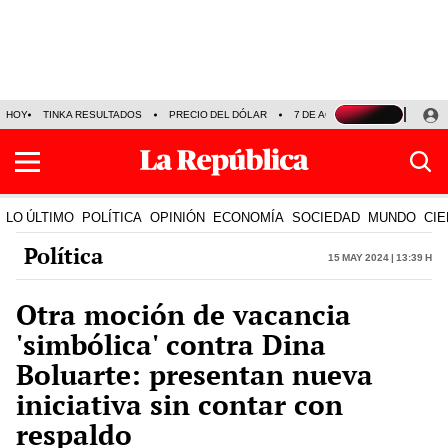
HOY
TINKA RESULTADOS
PRECIO DEL DÓLAR
7 DE AGOSTO
OLLANTA H
LO ÚLTIMO
POLÍTICA
OPINIÓN
ECONOMÍA
SOCIEDAD
MUNDO
CIE
Política
15 May 2024 | 13:39 h
Otra moción de vacancia
'simbólica' contra Dina
Boluarte: presentan nueva
iniciativa sin contar con
respaldo