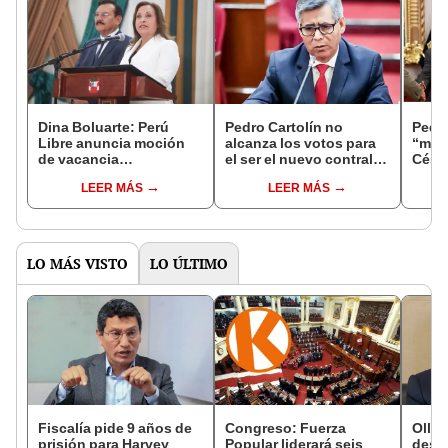
Dina Boluarte: Perú
Pedro Cartolín no
Pedro
Libre anuncia moción
alcanza los votos para
“mae
de vacancia
el ser el nuevo contralor
Césa
presidencial
general de la República
LEER MÁS
LEER MÁS
LO MÁS VISTO
LO ÚLTIMO
Fiscalía pide 9 años de
Congreso: Fuerza
Ollan
prisión para Harvey
Popular liderará seis
destr