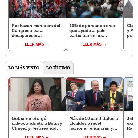
Rechazan maniobra del
10% de peruanos cree
Claud
Congreso para
que ayuda al país
y Per
desaparecer
participar en los
polít
movimientos regionales
partidos políticos
a las
LEER MÁS
LEER MÁS
ciud
LO MÁS VISTO
LO ÚLTIMO
Gobierno otorgó
Más de 50 candidatos a
JEE 
salvoconducto a Betssy
alcaldes a nivel
excl
Chávez y Perú reanuda
nacional renuncian y
Ramí
relaciones diplomáticas
dan paso a la reelección
cand
LEER MÁS
LEER MÁS