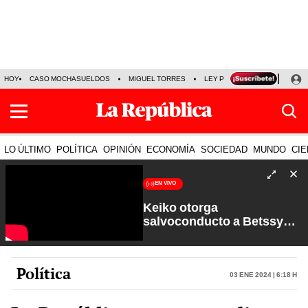
HOY
CASO MOCHASUELDOS
MIGUEL TORRES
LEY PULPÍN
PRECIO DEL
LO ÚLTIMO
POLÍTICA
OPINIÓN
ECONOMÍA
SOCIEDAD
MUNDO
CIE
EN VIVO
Keiko otorga
salvoconducto a Betssy
Chávez y renuevan
Petroperú | Sin Guion con
Rosa María Palacios
Política
03 Ene 2024 | 6:18 h