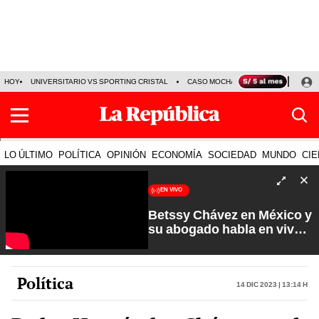
HOY
UNIVERSITARIO VS SPORTING CRISTAL
CASO MOCHASUELDOS
MIGUEL
LO ÚLTIMO
POLÍTICA
OPINIÓN
ECONOMÍA
SOCIEDAD
MUNDO
CIE
EN VIVO
Betssy Chávez en México y
su abogado habla en vivo |
Que No Se Te Olvide con
Carlos Cornejo
Política
14 Dic 2023 | 13:14 h