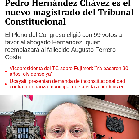
Pedro Hernández Chávez es el
nuevo magistrado del Tribunal
Constitucional
El Pleno del Congreso eligió con 99 votos a
favor al abogado Hernández, quien
reemplazará al fallecido Augusto Ferrero
Costa.
Vicepresidenta del TC sobre Fujimori: "Ya pasaron 30
años, olvídense ya"
Ucayali: presentan demanda de inconstitucionalidad
contra ordenanza municipal que afecta a pueblos en
aislamiento