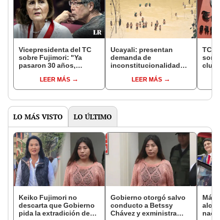
Vicepresidenta del TC
Ucayali: presentan
TC re
sobre Fujimori: "Ya
demanda de
son d
pasaron 30 años,
inconstitucionalidad
club
olvídense ya"
contra ordenanza
ingr
LEER MÁS
LEER MÁS
municipal que afecta a
retir
pueblos en aislamiento
LO MÁS VISTO
LO ÚLTIMO
Keiko Fujimori no
Gobierno otorgó salvo
Más d
descarta que Gobierno
conducto a Betssy
alcal
pida la extradición de
Chávez y exministra
nacio