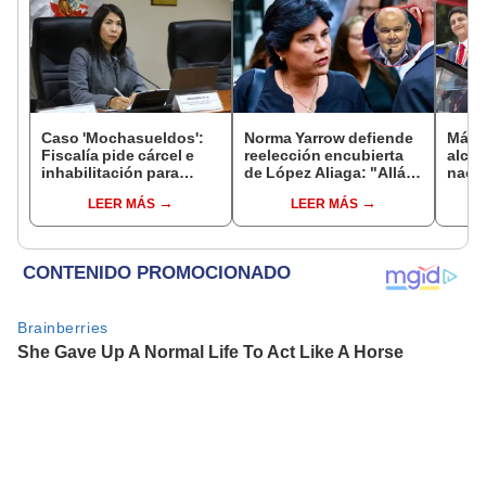
Caso 'Mochasueldos':
Norma Yarrow defiende
Más d
Fiscalía pide cárcel e
reelección encubierta
alcal
inhabilitación para
de López Aliaga: "Allá el
nacio
excongresista
Jurado que se deja
dan p
LEER MÁS
LEER MÁS
fujimorista María
sacar la vuelta"
encu
Cordero Jon Tay