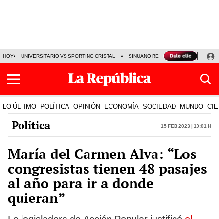
HOY
UNIVERSITARIO VS SPORTING CRISTAL
SINUANO RESULTADOS HOY
CA
LO ÚLTIMO
POLÍTICA
OPINIÓN
ECONOMÍA
SOCIEDAD
MUNDO
CIE
Política
15 Feb 2023 | 10:01 h
María del Carmen Alva: “Los
congresistas tienen 48 pasajes
al año para ir a donde
quieran”