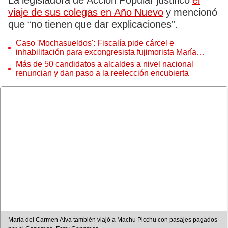
La legisladora de Acción Popular justificó
el
viaje de sus colegas en Año Nuevo
y mencionó
que “no tienen que dar explicaciones”.
Caso 'Mochasueldos': Fiscalía pide cárcel e
inhabilitación para excongresista fujimorista María
Cordero Jon Tay
Más de 50 candidatos a alcaldes a nivel nacional
renuncian y dan paso a la reelección encubierta
María del Carmen Alva también viajó a Machu Picchu con pasajes pagados