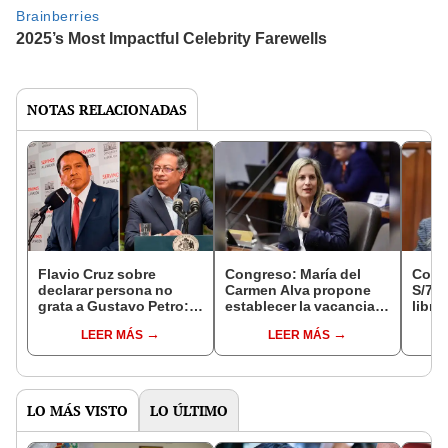
NOTAS RELACIONADAS
Flavio Cruz sobre
Congreso: María del
Cong
declarar persona no
Carmen Alva propone
S/7.0
grata a Gustavo Petro:
establecer la vacancia
libro
“Nos vamos a quedar
para parlamentarios
Carm
LEER MÁS
LEER MÁS
sin amigos”
LO MÁS VISTO
LO ÚLTIMO