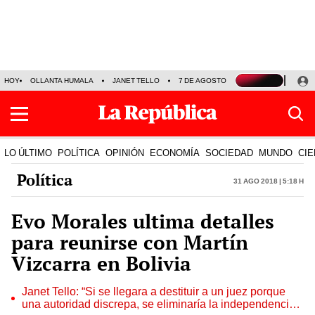
HOY
OLLANTA HUMALA
JANET TELLO
7 DE AGOSTO
TINKA RESULTADOS
LO ÚLTIMO
POLÍTICA
OPINIÓN
ECONOMÍA
SOCIEDAD
MUNDO
CIE
Política
31 Ago 2018 | 5:18 h
Evo Morales ultima detalles
para reunirse con Martín
Vizcarra en Bolivia
Janet Tello: “Si se llegara a destituir a un juez porque
una autoridad discrepa, se eliminaría la independencia