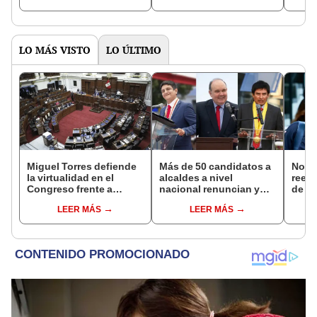
LO MÁS VISTO
LO ÚLTIMO
Miguel Torres defiende
Más de 50 candidatos a
Norm
la virtualidad en el
alcaldes a nivel
reele
Congreso frente a
nacional renuncian y
de Ló
proyecto de ley que
dan paso a la reelección
Jurad
LEER MÁS
LEER MÁS
plantea la
encubierta
sacar
presencialidad