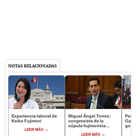
NOTAS RELACIONADAS
Experiencia laboral de
Miguel Ángel Torres:
Perfi
Keiko Fujimori
congresista de la
Gabin
cúpula fujimorista
gobi
LEER MÁS
controlará el primer año
Fujim
LEER MÁS
del Senado