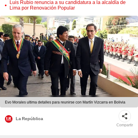
judicial”
Luis Rubio renuncia a su candidatura a la alcaldía de
Lima por Renovación Popular
Evo Morales ultima detalles para reunirse con Martín Vizcarra en Bolivia
La República
Compartir