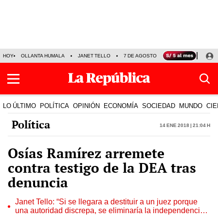
HOY
OLLANTA HUMALA
JANET TELLO
7 DE AGOSTO
TINKA RESULTADOS
LO ÚLTIMO
POLÍTICA
OPINIÓN
ECONOMÍA
SOCIEDAD
MUNDO
CIE
Política
14 Ene 2018 | 21:04 h
Osías Ramírez arremete
contra testigo de la DEA tras
denuncia
Janet Tello: “Si se llegara a destituir a un juez porque
una autoridad discrepa, se eliminaría la independencia