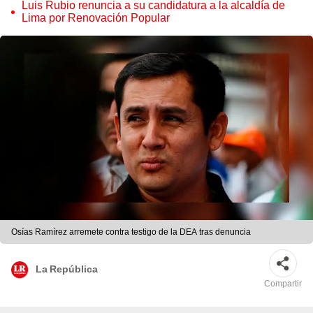
judicial”
Luis Rubio renuncia a su candidatura a la alcaldía de
Lima por Renovación Popular
Osías Ramírez arremete contra testigo de la DEA tras denuncia
La República
Compartir