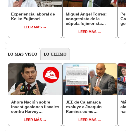
Experiencia laboral de
Miguel Ángel Torres:
Perfi
Keiko Fujimori
congresista de la
Gabin
cúpula fujimorista
gobi
LEER MÁS
controlará el primer año
Fujim
LEER MÁS
del Senado
LO MÁS VISTO
LO ÚLTIMO
Ahora Nación sobre
JEE de Cajamarca
Más d
investigaciones fiscales
excluye a Joaquín
alcal
contra Harvey
Ramírez como
nacio
Colchado: "El Ministerio
candidato a gobernador
dan p
LEER MÁS
LEER MÁS
Público no puede ser
regional por ocultar
encu
utilizado políticamente"
sentencia