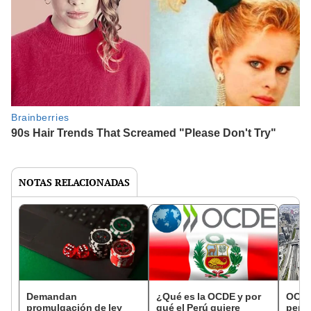
NOTAS RELACIONADAS
Demandan
¿Qué es la OCDE y por
OCDE
promulgación de ley
qué el Perú quiere
perua