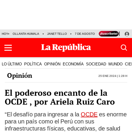
HOY
OLLANTA HUMALA
JANET TELLO
7 DE AGOSTO
TINKA RESULTADOS
LO ÚLTIMO
POLÍTICA
OPINIÓN
ECONOMÍA
SOCIEDAD
MUNDO
CIE
Opinión
25 Ene 2024 | 1:28 h
El poderoso encanto de la
OCDE , por Ariela Ruiz Caro
“El desafío para ingresar a la
OCDE
es enorme
para un país como el Perú con sus
infraestructuras físicas, educativas, de salud