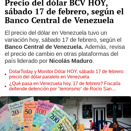
Precio del dólar BCV HOY,
sábado 17 de febrero, según el
Banco Central de Venezuela
El precio del dólar en Venezuela tuvo un
variación hoy, sábado 17 de febrero, según el
Banco Central de Venezuela.
Además, revisa
el precio de cambio en otras plataformas del
país liderado por
Nicolás Maduro
.
DolarToday y Monitor Dólar HOY, sábado 17 de febrero:
precio del dólar paralelo en Venezuela
¿Qué pasa en Venezuela hoy, 17 de febrero? Fiscalía
defiende detención por "terrorismo" de Rocío San
Miguel