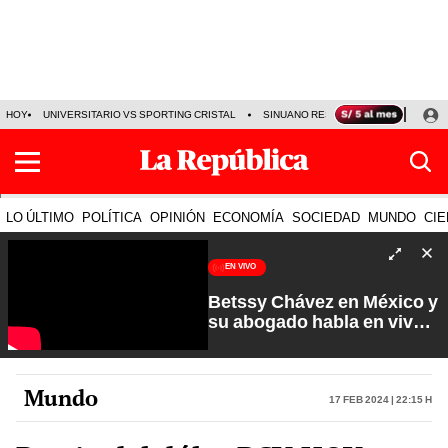
HOY
UNIVERSITARIO VS SPORTING CRISTAL
SINUANO RESULTADOS HOY
CA
LO ÚLTIMO
POLÍTICA
OPINIÓN
ECONOMÍA
SOCIEDAD
MUNDO
CIE
EN VIVO
Betssy Chávez en México y
su abogado habla en vivo |
Que No Se Te Olvide con
Carlos Cornejo
Mundo
17 Feb 2024 | 22:15 h