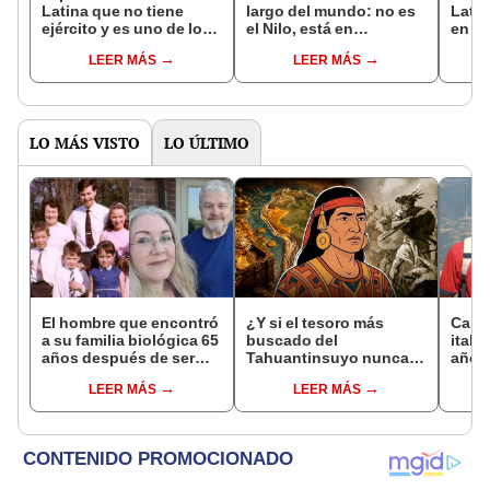
Latina que no tiene
largo del mundo: no es
Lati
ejército y es uno de los
el Nilo, está en
en u
más seguros para vivir
Sudamérica
anoc
LEER MÁS
LEER MÁS
en 2024
LO MÁS VISTO
LO ÚLTIMO
El hombre que encontró
¿Y si el tesoro más
Carlo
a su familia biológica 65
buscado del
itali
años después de ser
Tahuantinsuyo nunca
años
abandonado: "Siento
estuvo donde todos
Influ
LEER MÁS
LEER MÁS
compasión por mi
pensaban? Una nueva
Catól
madre, hizo lo que
teoría reabre el misterio
pudo"
de Atahualpa