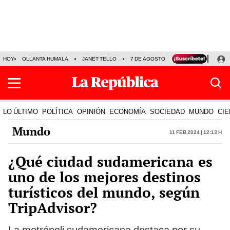
HOY
OLLANTA HUMALA
JANET TELLO
7 DE AGOSTO
TINKA RESULTADOS
LO ÚLTIMO
POLÍTICA
OPINIÓN
ECONOMÍA
SOCIEDAD
MUNDO
CIE
Mundo
11 Feb 2024 | 12:13 h
¿Qué ciudad sudamericana es
uno de los mejores destinos
turísticos del mundo, según
TripAdvisor?