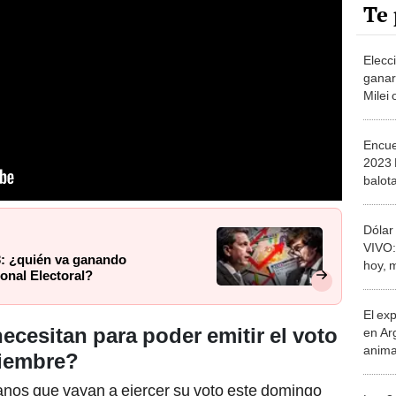
Te 
Elecc
ganar
Milei
Encue
2023 
balot
en Ar
Dólar
VIVO: 
3: ¿quién va ganando
hoy, 
onal Electoral?
novi
El ex
cesitan para poder emitir el voto
en Ar
anima
viembre?
bosqu
Patag
anos que vayan a ejercer su voto este domingo