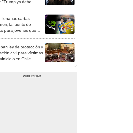
2
: "Trump ya debe
lo en paz"
illonarias cartas
on, la fuente de
3
so para jóvenes que
a una rentabilidad
 a la de Nvidia
ban ley de protección y
ación civil para víctimas
4
minicidio en Chile