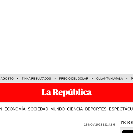
E AGOSTO
TINKA RESULTADOS
PRECIO DEL DÓLAR
OLLANTA HUMALA
P
N
ECONOMÍA
SOCIEDAD
MUNDO
CIENCIA
DEPORTES
ESPECTÁCU
TE R
19 Nov 2023 | 11:42 h