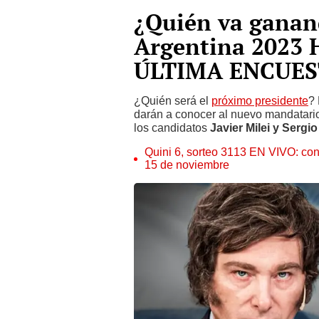
¿Quién va ganand
Argentina 2023 H
ÚLTIMA ENCUEST
¿Quién será el
próximo presidente
? 
darán a conocer al nuevo mandatari
los candidatos
Javier Milei y Sergi
Quini 6, sorteo 3113 EN VIVO: con
15 de noviembre