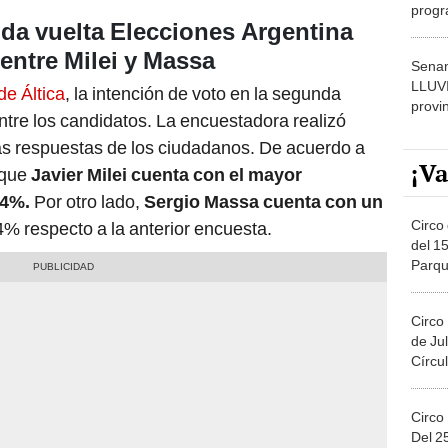
progr
da vuelta Elecciones Argentina
dónde
 entre Milei y Massa
Senam
LLUV
de Áltica
, la intención de voto en la segunda
provi
entre los candidatos. La encuestadora realizó
as respuestas de los ciudadanos. De acuerdo a
¡Va
 que
Javier Milei cuenta con el mayor
,4%.
Por otro lado,
Sergio Massa cuenta con un
Circo 
4% respecto a la anterior encuesta.
del 15
Parqu
Migue
Circo
de Jul
Círcul
Circo
Del 2