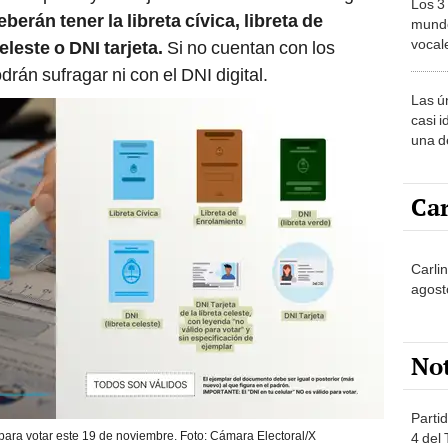
Los 3
eberán tener la libreta cívica, libreta de
mundo
vocal
leste o DNI tarjeta.
Si no cuentan con los
Améri
n sufragar ni con el DNI digital.
Las ú
casi i
una d
muy s
Car
Carlin
agost
No
Partid
para votar este 19 de noviembre. Foto: Cámara Electoral/X
4 del