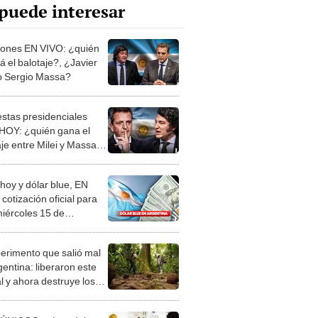
puede interesar
iones EN VIVO: ¿quién
á el balotaje?, ¿Javier
 o Sergio Massa?
stas presidenciales
HOY: ¿quién gana el
aje entre Milei y Massa
gentina?
 hoy y dólar blue, EN
cotización oficial para
miércoles 15 de
embre
perimento que salió mal
gentina: liberaron este
l y ahora destruye los
es milenarios de la
onia