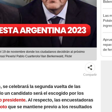
Biden
dejar
Las m
Pokém
ingre
gener
mayor
Aprue
repar
de fe
el 19 de noviembre donde los ciudadanos decidirán al próximo
s/ Pexels/ Pablo Cuarterolo/ Ilan Berkenwald, Flickr
Compartir
 se celebrará la segunda vuelta de las
lo un candidato será el escogido por los
 presidente
. Al respecto, las encuestadoras
voto
que se mantiene previo a los resultados