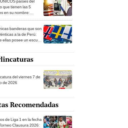
 ÚNICOS países del
 que tienen las 5
es en su nombre:
ca cuenta con uno
nicas banderas que son
dénticas a la de Perú:
e ellas posee un escudo
imilar
lincaturas
catura del viernes 7 de
o de 2026
tas Recomendadas
os de Liga 1 en la fecha
 Torneo Clausura 2026: