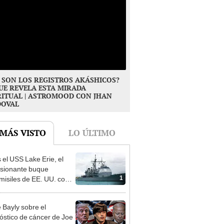
 SON LOS REGISTROS AKÁSHICOS?
UE REVELA ESTA MIRADA
RITUAL | ASTROMOOD CON JHAN
DOVAL
 MÁS VISTO
LO ÚLTIMO
s el USS Lake Erie, el
sionante buque
1
misiles de EE. UU. con
e Trump busca asustar a
ro
 Bayly sobre el
óstico de cáncer de Joe