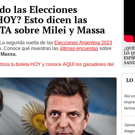
o las Elecciones
OY? Esto dicen las
A sobre Milei y Massa
La segunda vuelta de las
Elecciones Argentina 2023
¿QUÉ
o. Conoce qué muestran las
últimas encuestas
sobre
LO Q
o Massa.
ESPI
SAN
trola tu boleta HOY y conoce AQUÍ los ganadores del
LO
Así e
impre
lanza
el qu
Madu
Jaime
diagn