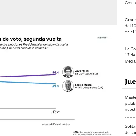
Costa
Gran 
del 10
en el
La Ca
17 de 
Mega 
Ju
Maste
palab
nuest
Solita
de ca