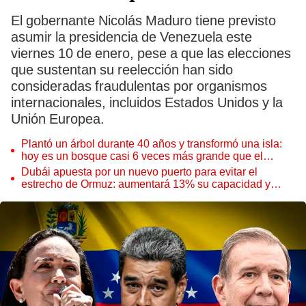
El gobernante Nicolás Maduro tiene previsto
asumir la presidencia de Venezuela este
viernes 10 de enero, pese a que las elecciones
que sustentan su reelección han sido
consideradas fraudulentas por organismos
internacionales, incluidos Estados Unidos y la
Unión Europea.
Plantó un árbol durante 40 años y transformó una isla:
hoy es un bosque casi 6 veces más grande que el
Parque de las Leyendas
Dubái apuesta por un nuevo puerto para evitar el
estrecho de Ormuz: aumentará 13% su capacidad y
reforzará el comercio mundial