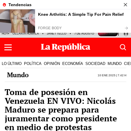
HOY
OLLANTA HUMALA
JANET TELLO
7 DE AGOSTO
TINKA RESULTADOS
LO ÚLTIMO
POLÍTICA
OPINIÓN
ECONOMÍA
SOCIEDAD
MUNDO
CIE
Mundo
10 Ene 2025 | 7:42 h
Toma de posesión en
Venezuela EN VIVO: Nicolás
Maduro se prepara para
juramentar como presidente
en medio de protestas