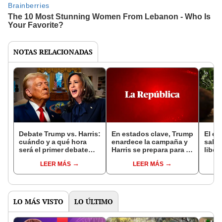
NOTAS RELACIONADAS
Debate Trump vs. Harris:
En estados clave, Trump
El e
cuándo y a qué hora
enardece la campaña y
salió
será el primer debate
Harris se prepara para el
liber
presidencial en Estados
debate
ahora
LEER MÁS
LEER MÁS
Unidos
bosq
la Pa
LO MÁS VISTO
LO ÚLTIMO