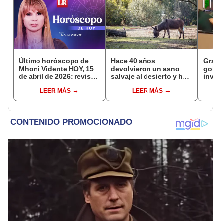
Último horóscopo de
Hace 40 años
Grabó
Mhoni Vidente HOY, 15
devolvieron un asno
golpe
de abril de 2026: revisa
salvaje al desierto y hoy
invit
las predicciones de tu
está ayudando a
“exp
LEER MÁS
LEER MÁS
signo y entérate si te
reforestar el ecosistema
[VID
espera un día
de forma natural
afortunado