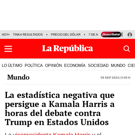
HOY
TINKA RESULTADOS
PRECIO DEL DÓLAR
7 DE AGOSTO
OLLANTA H
LO ÚLTIMO
POLÍTICA
OPINIÓN
ECONOMÍA
SOCIEDAD
MUNDO
CIE
Mundo
09 Sep 2024 | 5:00 h
La estadística negativa que
persigue a Kamala Harris a
horas del debate contra
Trump en Estados Unidos