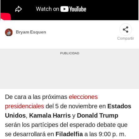
La vicepresidenta de Estados Unidos cuenta con un récord negativo que
buscará romper en las elecciones del 5 de noviembre. Foto: composición
LR/AFP
Bryam Esquen
Compartir
De cara a las próximas
elecciones
presidenciales
del 5 de noviembre en
Estados
Unidos
,
Kamala Harris
y
Donald Trump
serán los partícipes del esperado debate que
se desarrollará en
Filadelfia
a las 9:00 p. m.