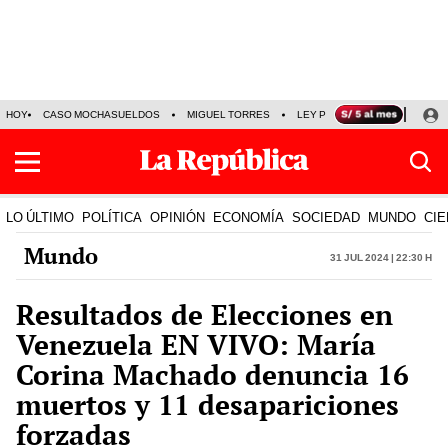
HOY
CASO MOCHASUELDOS
MIGUEL TORRES
LEY PULPÍN
PRECIO DEL
LO ÚLTIMO
POLÍTICA
OPINIÓN
ECONOMÍA
SOCIEDAD
MUNDO
CIE
Mundo
31 Jul 2024 | 22:30 h
Resultados de Elecciones en
Venezuela EN VIVO: María
Corina Machado denuncia 16
muertos y 11 desapariciones
forzadas