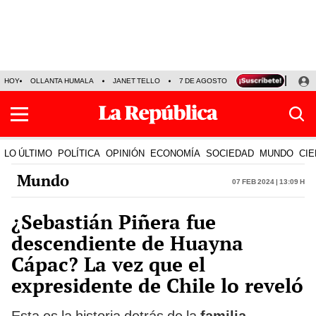
HOY
OLLANTA HUMALA
JANET TELLO
7 DE AGOSTO
TINKA RESULTADOS
LO ÚLTIMO
POLÍTICA
OPINIÓN
ECONOMÍA
SOCIEDAD
MUNDO
CIE
Mundo
07 Feb 2024 | 13:09 h
¿Sebastián Piñera fue
descendiente de Huayna
Cápac? La vez que el
expresidente de Chile lo reveló