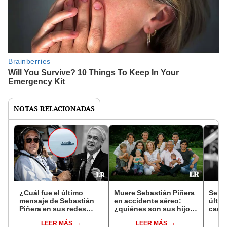
NOTAS RELACIONADAS
¿Cuál fue el último
Muere Sebastián Piñera
Sebas
mensaje de Sebastián
en accidente aéreo:
últim
Piñera en sus redes
¿quiénes son sus hijos
cadáv
sociales antes de morir?
y a qué se dedican?
expre
LEER MÁS
LEER MÁS
SML 