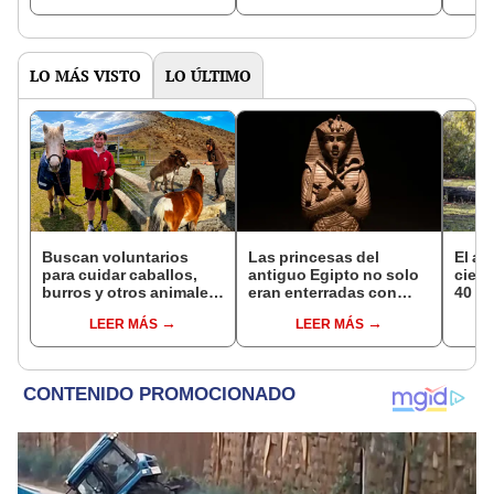
LO MÁS VISTO
LO ÚLTIMO
Buscan voluntarios
Las princesas del
El al
para cuidar caballos,
antiguo Egipto no solo
cienc
burros y otros animales
eran enterradas con
40 añ
rescatados en Nueva
joyas: estudio revela
natur
LEER MÁS
LEER MÁS
Zelanda: ofrecerán
por qué también había
reint
alojamiento gratis
arcos, flechas y dagas
asno 
en sus tumbas
convi
en un
vida