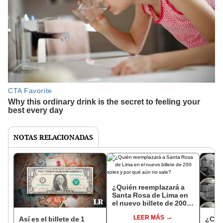
NOTAS RELACIONADAS
¿Quién reemplazará a
Santa Rosa de Lima en
el nuevo billete de 200
soles y por qué aún no
LEER MÁS
sale?
Así es el billete de 1
¿Cuál