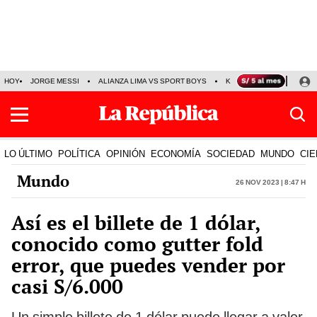
HOY
JORGE MESSI
ALIANZA LIMA VS SPORT BOYS
KENJI FUJIMORI
PRE
LO ÚLTIMO
POLÍTICA
OPINIÓN
ECONOMÍA
SOCIEDAD
MUNDO
CIE
Mundo
26 Nov 2023 | 8:47 h
Así es el billete de 1 dólar,
conocido como gutter fold
error, que puedes vender por
casi S/6.000