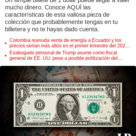
Un simple billete de 1 dólar puede llegar a valer
mucho dinero. Conoce AQUÍ las
características de esta valiosa pieza de
colección que probablemente tengas en tu
billetera y no te hayas dado cuenta.
Colombia reanuda venta de energía a Ecuador y los
precios serían más altos en el primer trimestre del 2027,
según Cenace
Exabogado personal de Trump asume como fiscal
general de EE. UU. pese a posible politización del
Departamento de Justicia