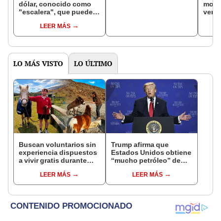
dólar, conocido como
mone
"escalera", que puedes
vende
vender por más de
cues
LEER MÁS
S/19.000
LO MÁS VISTO
LO ÚLTIMO
Buscan voluntarios sin
Trump afirma que
experiencia dispuestos
Estados Unidos obtiene
a vivir gratis durante
“mucho petróleo” de
una semana: para
Venezuela tras la caída
LEER MÁS
LEER MÁS
cuidar caballos, burros
de Nicolás Maduro
y otros animales
rescatados en un
refugio por 2 horas