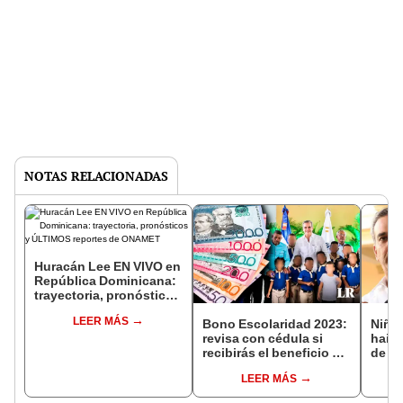
NOTAS RELACIONADAS
Huracán Lee EN VIVO en
República Dominicana:
trayectoria, pronósticos
y ÚLTIMOS reportes de
LEER MÁS
ONAMET
Bono Escolaridad 2023:
Niño
revisa con cédula si
hait
recibirás el beneficio y
de R
cómo se entregará
Domi
LEER MÁS
que 