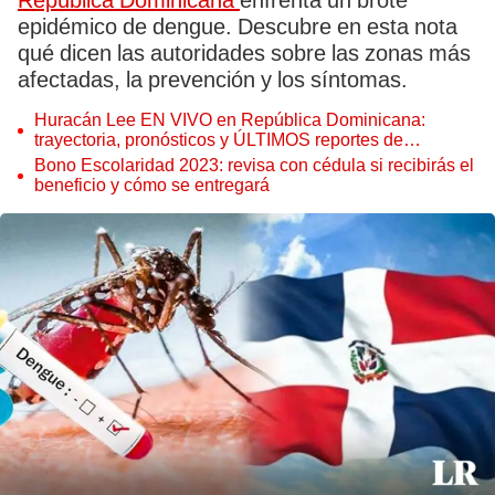
República Dominicana
enfrenta un brote
epidémico de dengue. Descubre en esta nota
qué dicen las autoridades sobre las zonas más
afectadas, la prevención y los síntomas.
Huracán Lee EN VIVO en República Dominicana:
trayectoria, pronósticos y ÚLTIMOS reportes de
ONAMET
Bono Escolaridad 2023: revisa con cédula si recibirás el
beneficio y cómo se entregará