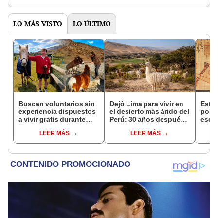
LO MÁS VISTO
LO ÚLTIMO
Buscan voluntarios sin
Dejó Lima para vivir en
Esta 
experiencia dispuestos
el desierto más árido del
por l
a vivir gratis durante
Perú: 30 años después,
escar
una semana: para
su rebaño de llamas
en un
LEER MÁS
LEER MÁS
cuidar caballos, burros
creó un sorprendente
antig
y otros animales
ecosistema
respu
rescatados en un
sorp
refugio por 2 horas