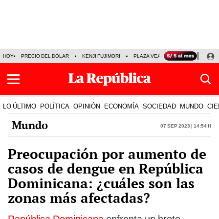
HOY
PRECIO DEL DÓLAR
KENJI FUJIMORI
PLAZA VEA
FERIADOS
KE
LO ÚLTIMO
POLÍTICA
OPINIÓN
ECONOMÍA
SOCIEDAD
MUNDO
CIE
Mundo
07 Sep 2023 | 14:54 h
Preocupación por aumento de
casos de dengue en República
Dominicana: ¿cuáles son las
zonas más afectadas?