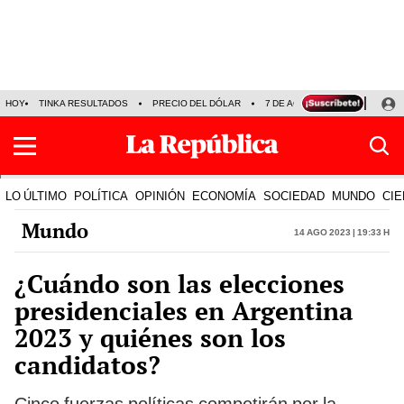
HOY
TINKA RESULTADOS
PRECIO DEL DÓLAR
7 DE AGOSTO
OLLANTA H
LO ÚLTIMO
POLÍTICA
OPINIÓN
ECONOMÍA
SOCIEDAD
MUNDO
CIE
Mundo
14 Ago 2023 | 19:33 h
¿Cuándo son las elecciones
presidenciales en Argentina
2023 y quiénes son los
candidatos?