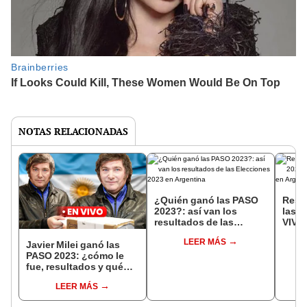
NOTAS RELACIONADAS
¿Quién ganó las PASO
Resul
2023?: así van los
las P
resultados de las
VIVO 
Elecciones 2023 en
Arge
LEER MÁS
Argentina
Javier Milei ganó las
PASO 2023: ¿cómo le
fue, resultados y qué
dijo?
LEER MÁS