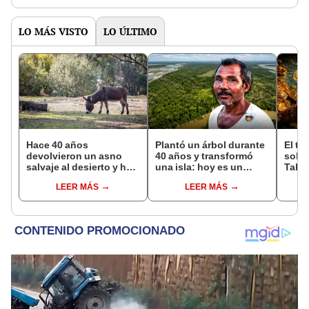
LO MÁS VISTO
LO ÚLTIMO
Hace 40 años
Plantó un árbol durante
El te
devolvieron un asno
40 años y transformó
sobe
salvaje al desierto y hoy
una isla: hoy es un
Tahu
está ayudando a
bosque casi 6 veces
ocult
LEER MÁS
LEER MÁS
reforestar el ecosistema
más grande que el
años
de forma natural
Parque de las Leyendas
plan
teorí