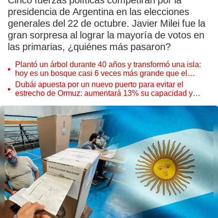
Cinco fuerzas políticas competirán por la
presidencia de Argentina en las elecciones
generales del 22 de octubre. Javier Milei fue la
gran sorpresa al lograr la mayoría de votos en
las primarias, ¿quiénes más pasaron?
Plantó un árbol durante 40 años y transformó una isla:
hoy es un bosque casi 6 veces más grande que el
Parque de las Leyendas
Dubái apuesta por un nuevo puerto para evitar el
estrecho de Ormuz: aumentará 13% su capacidad y
reforzará el comercio mundial