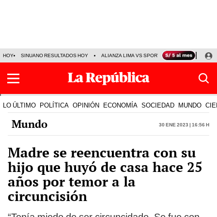
HOY
SINUANO RESULTADOS HOY
ALIANZA LIMA VS SPORT BOYS
JORGE MES
LO ÚLTIMO
POLÍTICA
OPINIÓN
ECONOMÍA
SOCIEDAD
MUNDO
CIE
Mundo
30 Ene 2023 | 16:56 h
Madre se reencuentra con su
hijo que huyó de casa hace 25
años por temor a la
circuncisión