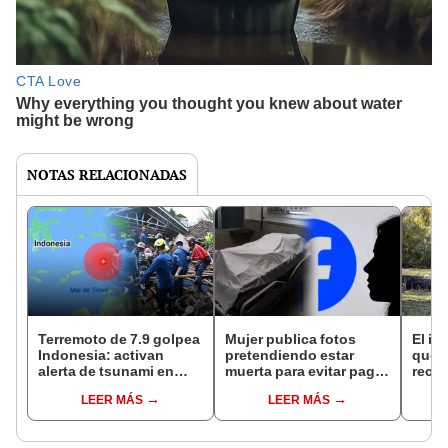
NOTAS RELACIONADAS
Terremoto de 7.9 golpea
Mujer publica fotos
El in
Indonesia: activan
pretendiendo estar
que l
alerta de tsunami en
muerta para evitar pagar
recur
Maluku
sus deudas
la na
LEER MÁS
LEER MÁS
reint
asno 
convi