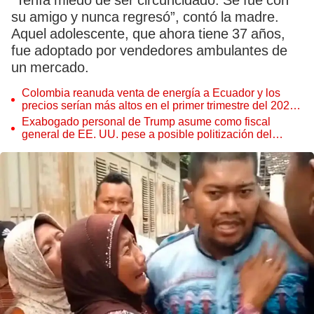
“Tenía miedo de ser circuncidado. Se fue con
su amigo y nunca regresó”, contó la madre.
Aquel adolescente, que ahora tiene 37 años,
fue adoptado por vendedores ambulantes de
un mercado.
Colombia reanuda venta de energía a Ecuador y los
precios serían más altos en el primer trimestre del 2027,
según Cenace
Exabogado personal de Trump asume como fiscal
general de EE. UU. pese a posible politización del
Departamento de Justicia