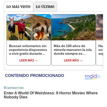
en un
vida
LO MÁS VISTO
LO ÚLTIMO
Buscan voluntarios sin
Más de 100 años de
Hace
experiencia dispuestos
minería marcaron la isla
un vo
a vivir gratis durante
donde siempre es
sepul
una semana: para
Navidad: hoy es un
prov
LEER MÁS
LEER MÁS
cuidar caballos, burros
santuario natural y
veran
y otros animales
destino turístico
histo
rescatados en un
mundial
moni
refugio por 2 horas