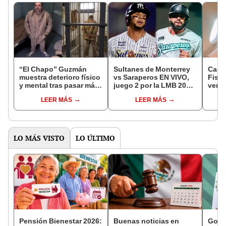
“El Chapo” Guzmán
Sultanes de Monterrey
Caso 
muestra deterioro físico
vs Saraperos EN VIVO,
Fisca
y mental tras pasar más
juego 2 por la LMB 2025:
versi
de 5 años en prisión de
¿a qué hora y dónde ver
de re
LEER MÁS
LEER MÁS
máxima seguridad en
el Clásico del Norte?
decla
EEUU
LO MÁS VISTO
LO ÚLTIMO
Pensión Bienestar 2026:
Buenas noticias en
Gobe