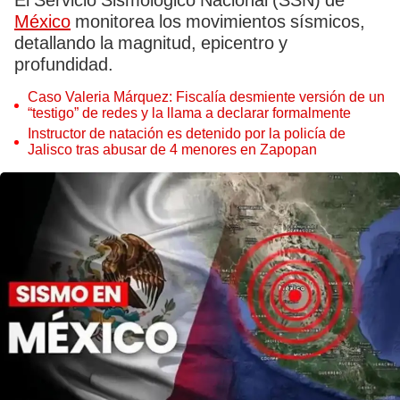
El Servicio Sismológico Nacional (SSN) de
México
monitorea los movimientos sísmicos,
detallando la magnitud, epicentro y
profundidad.
Caso Valeria Márquez: Fiscalía desmiente versión de un
“testigo” de redes y la llama a declarar formalmente
Instructor de natación es detenido por la policía de
Jalisco tras abusar de 4 menores en Zapopan