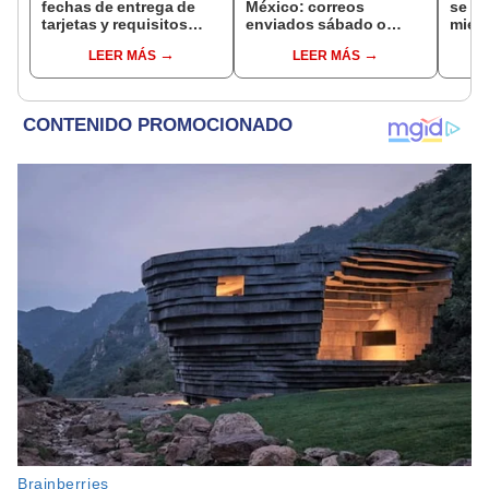
fechas de entrega de
México: correos
se se
tarjetas y requisitos
enviados sábado o
mien
para nuevos
domingo en juicios de
inves
LEER MÁS
LEER MÁS
beneficiarios
amparo serán válidos
narco
desde el siguiente día
cont
hábil