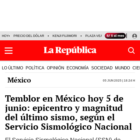
HOY
PRECIO DEL DÓLAR
KENJI FUJIMORI
PLAZA VEA
FERIADOS
KE
LO ÚLTIMO
POLÍTICA
OPINIÓN
ECONOMÍA
SOCIEDAD
MUNDO
CIE
México
05 Jun 2025 | 18:24 h
Temblor en México hoy 5 de
junio: epicentro y magnitud
del último sismo, según el
Servicio Sismológico Nacional