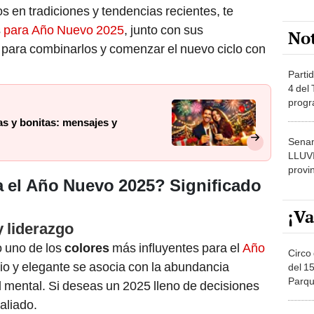
os en tradiciones y tendencias recientes, te
s
para Año Nuevo 2025
, junto con sus
No
para combinarlos y comenzar el nuevo ciclo con
Partid
4 del
progr
dónde
as y bonitas: mensajes y
Senam
LLUV
provi
a el Año Nuevo 2025? Significado
¡Va
y liderazgo
o uno de los
colores
más influyentes para el
Año
Circo 
rio y elegante se asocia con la abundancia
del 15
Parqu
dad mental. Si deseas un 2025 lleno de decisiones
Migue
aliado.