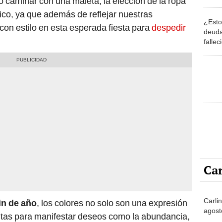
 caminar con una maleta, la elección de la ropa
se ve
co, ya que además de reflejar nuestras
las ra
¿Esto
de pe
con estilo en esta esperada fiesta para
despedir
deuda
falle
aplic
Cond
Car
Carlin
in de año
, los colores no solo son una expresión
agost
entas para manifestar deseos como la abundancia,