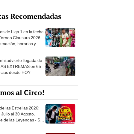
tas Recomendadas
os de Liga 1 en la fecha
 Torneo Clausura 2026:
amación, horarios y
 ver
hi advierte llegada de
IAS EXTREMAS en 65
ncias desde HOY
mos al Circo!
de las Estrellas 2026:
 Julio al 30 Agosto.
e de las Leyendas - San
l