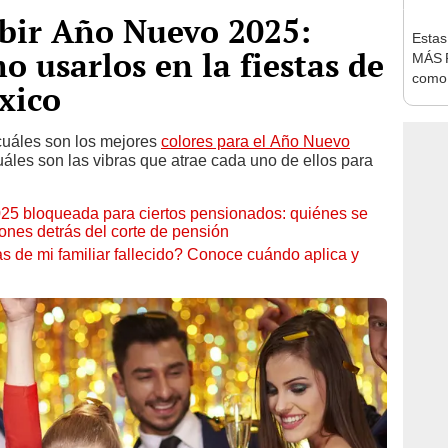
ibir Año Nuevo 2025:
Estas
o usarlos en la fiestas de
MÁS 
como 
xico
FORT
Gobi
cuáles son los mejores
colores para el Año Nuevo
áles son las vibras que atrae cada uno de ellos para
025 bloqueada para ciertos pensionados: quiénes se
ones detrás del corte de pensión
s de mi familiar fallecido? Conoce cuándo aplica y