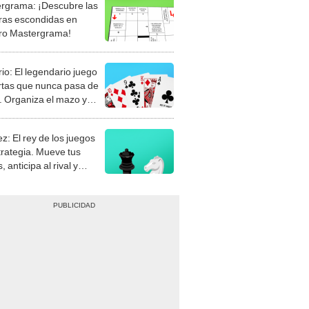
rgrama: ¡Descubre las
ras escondidas en
ro Mastergrama!
rio: El legendario juego
rtas que nunca pasa de
 Organiza el mazo y
stra tu habilidad.
z: El rey de los juegos
trategia. Mueve tus
, anticipa al rival y
gue el jaque mate.