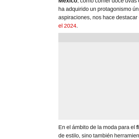
México
, como comer doce uvas o
ha adquirido un protagonismo úni
aspiraciones, nos hace destacar 
el 2024
.
En el ámbito de la moda para el
f
de estilo, sino también herrami