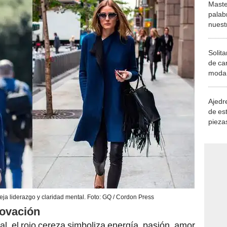
Maste
palab
nuest
Solita
de ca
moda.
demue
Ajedre
de es
piezas
consi
leja liderazgo y claridad mental. Foto: GQ / Cordon Press
novación
nal, el rojo cereza simboliza energía, pasión, amor