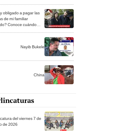
rán afectados en enero y
zones detrás del corte
y obligado a pagar las
nsión
s de mi familiar
cido? Conoce cuándo
a y qué hacer, según
usef
Nayib Bukele
China
lincaturas
catura del viernes 7 de
o de 2026