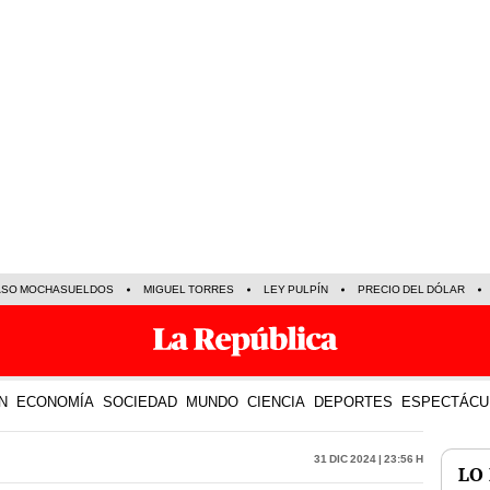
ASO MOCHASUELDOS
MIGUEL TORRES
LEY PULPÍN
PRECIO DEL DÓLAR
N
ECONOMÍA
SOCIEDAD
MUNDO
CIENCIA
DEPORTES
ESPECTÁCU
31 Dic 2024 | 23:56 h
LO