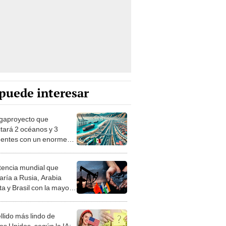
puede interesar
gaproyecto que
tará 2 océanos y 3
nentes con un enorme
dor: será clave para EE.
 México en 2025
tencia mundial que
aría a Rusia, Arabia
ta y Brasil con la mayor
tación de petróleo en
llido más lindo de
os Unidos, según la IA: