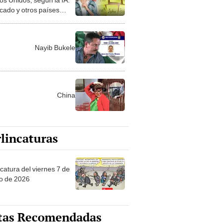
icado y otros países
 es muy popular
Nayib Bukele
China
lincaturas
catura del viernes 7 de
o de 2026
tas Recomendadas