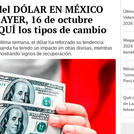
del DÓLAR EN MÉXICO
Últim
 AYER, 16 de octubre
Viden
2026:
QUÍ los tipos de cambio
de tu 
esper
Megaf
ltima semana, el dólar ha reforzado su tendencia
2024 
nda ha tenido un impacto en otras divisas, mientras
benefi
ostrando signos de recuperación.
medi
Méxic
"cons
Perú 
Alian
Qué d
en La
febre
minut
confe