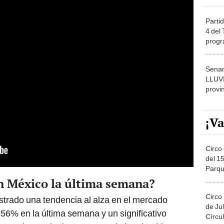
Partid
4 del
progr
dónde
Senam
LLUV
provi
¡Va
Circo 
del 15
Parqu
Migue
en México la última semana?
Circo
trado una tendencia al alza en el mercado
de Jul
56% en la última semana y un significativo
Círcul