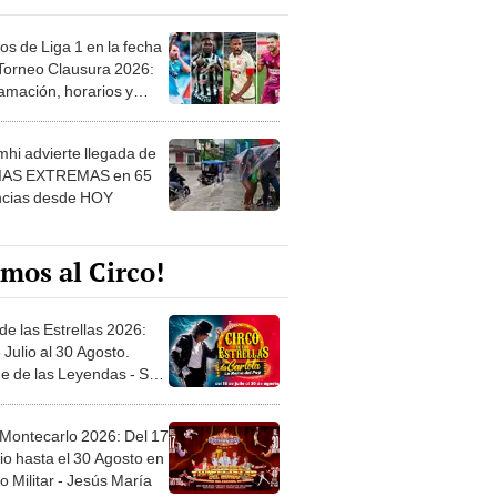
os de Liga 1 en la fecha
 Torneo Clausura 2026:
amación, horarios y
 ver
hi advierte llegada de
IAS EXTREMAS en 65
ncias desde HOY
mos al Circo!
de las Estrellas 2026:
 Julio al 30 Agosto.
e de las Leyendas - San
l
 Montecarlo 2026: Del 17
io hasta el 30 Agosto en
o Militar - Jesús María