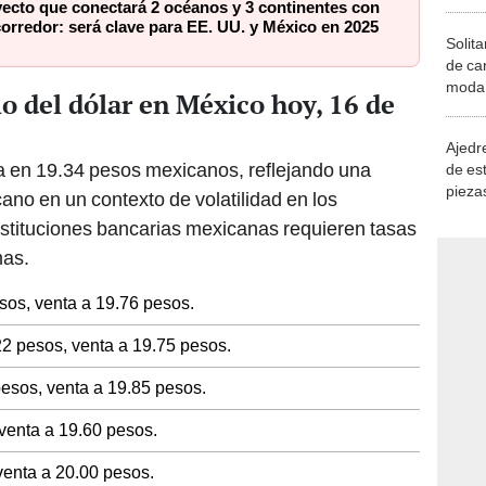
ecto que conectará 2 océanos y 3 continentes con
orredor: será clave para EE. UU. y México en 2025
Solita
de ca
moda.
io del dólar en México hoy, 16 de
demue
Ajedre
za en 19.34 pesos mexicanos, reflejando una
de es
piezas
ano en un contexto de volatilidad en los
consi
nstituciones bancarias mexicanas requieren tasas
mas.
sos, venta a 19.76 pesos.
2 pesos, venta a 19.75 pesos.
esos, venta a 19.85 pesos.
venta a 19.60 pesos.
venta a 20.00 pesos.