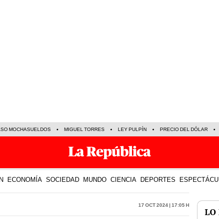
ASO MOCHASUELDOS
MIGUEL TORRES
LEY PULPÍN
PRECIO DEL DÓLAR
N
ECONOMÍA
SOCIEDAD
MUNDO
CIENCIA
DEPORTES
ESPECTÁCU
17 Oct 2024 | 17:05 h
LO