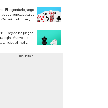
rio: El legendario juego
rtas que nunca pasa de
 Organiza el mazo y
stra tu habilidad.
z: El rey de los juegos
trategia. Mueve tus
, anticipa al rival y
gue el jaque mate.