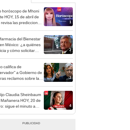
o horóscopo de Mhoni
te HOY, 15 de abril de
1
 revisa las predicciones
signo y entérate si te
a un día afortunado
armacia del Bienestar
en México: ¿a quiénes
2
cia y cómo solicitar
camentos?
o califica de
ervador" a Gobierno de
3
tras reclamos sobre la
za del Pacífico
ijo Claudia Sheinbaum
 Mañanera HOY, 20 de
4
ro: sigue el minuto a
o los temas de la
rencia en México