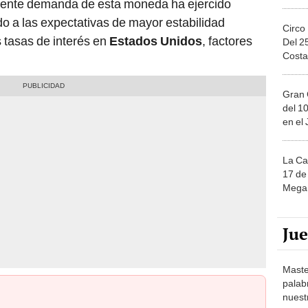
ciente demanda de esta moneda ha ejercido
do a las expectativas de mayor estabilidad
Circo
 tasas de interés en
Estados Unidos
, factores
Del 2
Costa
Gran 
del 10
en el
La Ca
17 de 
Mega 
Ju
Maste
palab
nuest