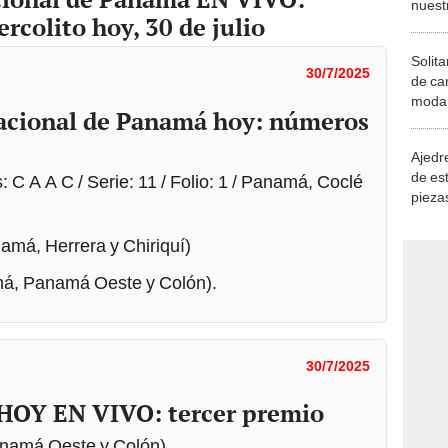
Solita
30/7/2025
de ca
moda.
Nacional de Panamá hoy: números
demue
Ajedre
de es
s: C A A C / Serie: 11 / Folio: 1 / Panamá, Coclé
piezas
consi
amá, Herrera y Chiriquí)
amá, Panamá Oeste y Colón).
30/7/2025
 HOY EN VIVO: tercer premio
namá Oeste y Colón).