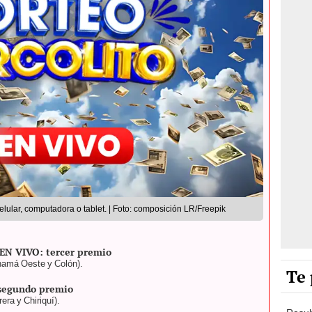
lular, computadora o tablet. | Foto: composición LR/Freepik
 EN VIVO: tercer premio
namá Oeste y Colón).
Te 
 segundo premio
ra y Chiriquí).
Resul
nal de Panamá HOY: primer premio
de Pa
 C / Serie: 11 / Folio: 1 / Panamá, Coclé y Veraguas.
qué sa