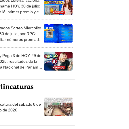
tivos del Sorteo
olito por TVN EN VIVO
tados Sorteo Miercolito
30 de julio, por RPC:
ltar números premiados
 Lotería Nacional de
má
 y Pega 3 de HOY, 29 de
2025: resultados de la
ía Nacional de Panamá
VO y números
ores del sorteo vía RPC
lincaturas
ncatura del sábado 8 de
o de 2026
tas Recomendadas