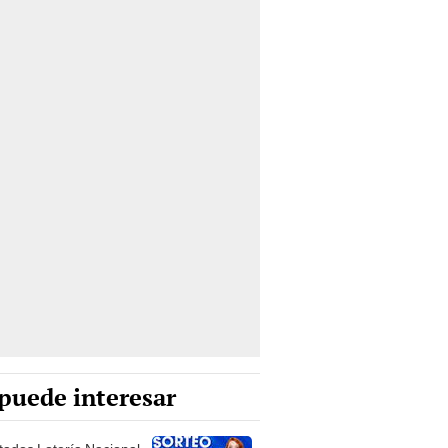
puede interesar
tados Lotería Nacional
namá HOY, 30 de julio:
lió, primer premio y e