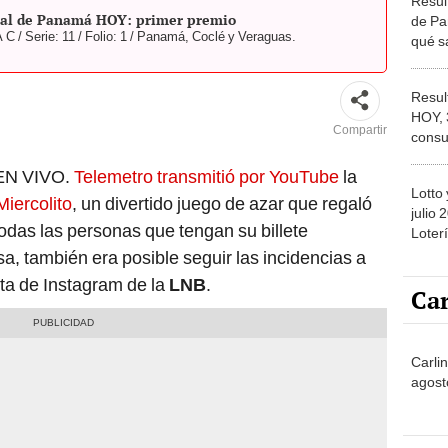
incen
Mierc
Resul
HOY, 
Compartir
consu
de la
Y EN VIVO.
Telemetro transmitió por YouTube
la
Pana
Lotto
iercolito
, un divertido juego de azar que regaló
julio 
todas las personas que tengan su billete
Loter
EN VI
a, también era posible seguir las incidencias a
ganad
ta de Instagram de la
LNB
.
Car
Carli
agost
No