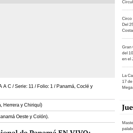
Circo
Del 2
Costa
Gran 
del 10
en el
La Ca
17 de 
A A C / Serie: 11 / Folio: 1 / Panamá, Coclé y
Mega 
 Herrera y Chiriquí)
Ju
Panamá Oeste y Colón).
Maste
palab
cional de Panamá EN VIVO:
nuest
rcolito hoy, 30 de julio