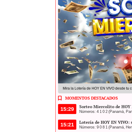
Mira la Lotería de HOY EN VIVO desde tu ce
MOMENTOS DESTACADOS
Sorteo Miercolito de HOY
15:29
Números: 4 1 0 2 (Panamá, Pa
Lotería de HOY EN VIVO:
15:21
Números: 9 0 8 1 (Panamá, Herre
Resultados Lotería Nacio
15:12
Números: 4 6 4 1 / Letras: C A A