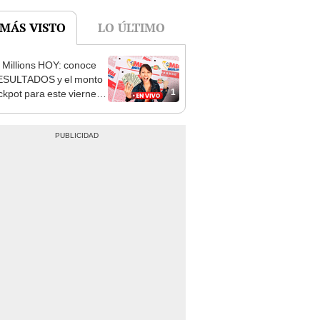
Millions HOY: conoce
ESULTADOS y el monto
1
ackpot para este viernes
 octubre