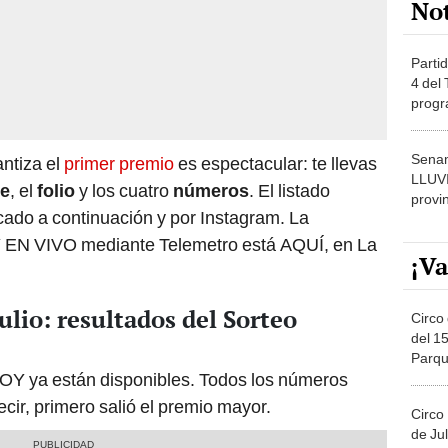
Partid
4 del
progr
dónde
Senam
ntiza el
primer premio
es espectacular: te llevas
LLUV
ie
, el
folio
y los cuatro
números
. El listado
provi
cado a continuación y por Instagram. La
Y EN VIVO mediante Telemetro está AQUÍ, en La
¡Va
ulio: resultados del Sorteo
Circo 
del 15
Parqu
HOY ya están disponibles. Todos los números
Migue
cir, primero salió el premio mayor.
Circo
de Jul
Círcul