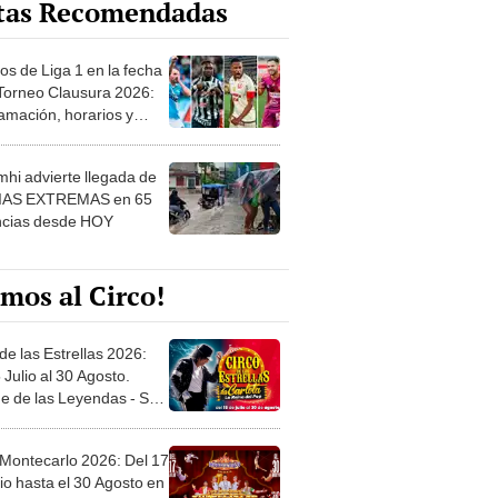
os de Liga 1 en la fecha
 Torneo Clausura 2026:
amación, horarios y
 ver
hi advierte llegada de
IAS EXTREMAS en 65
ncias desde HOY
mos al Circo!
de las Estrellas 2026:
 Julio al 30 Agosto.
e de las Leyendas - San
l
 Montecarlo 2026: Del 17
io hasta el 30 Agosto en
o Militar - Jesús María