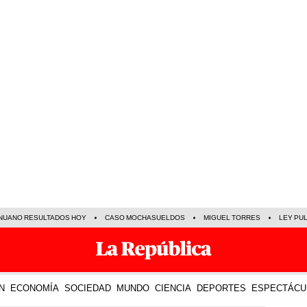
NUANO RESULTADOS HOY
CASO MOCHASUELDOS
MIGUEL TORRES
LEY PU
N
ECONOMÍA
SOCIEDAD
MUNDO
CIENCIA
DEPORTES
ESPECTÁCU
30 Jul 2025 | 18:28 h
LO