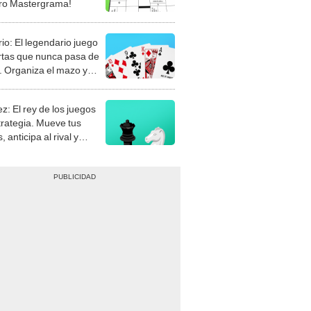
rio: El legendario juego
rtas que nunca pasa de
 Organiza el mazo y
stra tu habilidad.
z: El rey de los juegos
trategia. Mueve tus
, anticipa al rival y
gue el jaque mate.