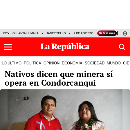
HOY
OLLANTA HUMALA
JANET TELLO
7 DE AGOSTO
TINKA RESULTADOS
LO ÚLTIMO
POLÍTICA
OPINIÓN
ECONOMÍA
SOCIEDAD
MUNDO
CIE
Nativos dicen que minera sí
opera en Condorcanqui