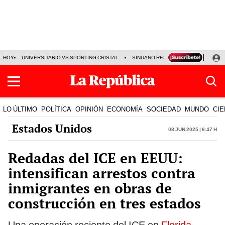
HOY
UNIVERSITARIO VS SPORTING CRISTAL
SINUANO RESULTADOS HOY
CA
LO ÚLTIMO
POLÍTICA
OPINIÓN
ECONOMÍA
SOCIEDAD
MUNDO
CIE
Estados Unidos
08 Jun 2025 | 6:47 h
Redadas del ICE en EEUU:
intensifican arrestos contra
inmigrantes en obras de
construcción en tres estados