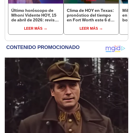
Último horóscopo de
Clima de HOY en Texas:
Mike 
Mhoni Vidente HOY, 15
pronóstico del tiempo
en Ne
de abril de 2026: revisa
en Fort Worth este 6 de
boxeo
las predicciones de tu
abril, según NWS
mans
LEER MÁS
LEER MÁS
signo y entérate si te
por U
espera un día
afortunado