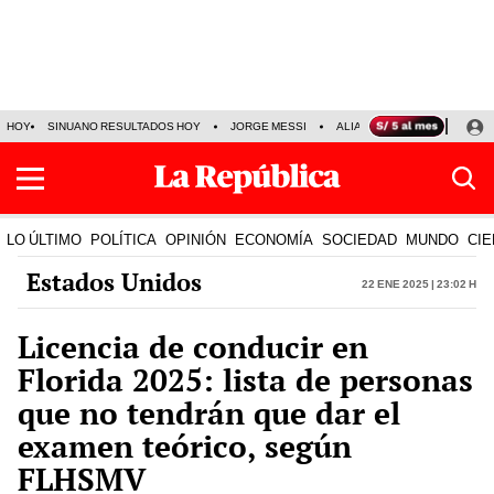
HOY
SINUANO RESULTADOS HOY
JORGE MESSI
ALIANZA LIMA VS SPORT BO
LO ÚLTIMO
POLÍTICA
OPINIÓN
ECONOMÍA
SOCIEDAD
MUNDO
CIE
Estados Unidos
22 Ene 2025 | 23:02 h
Licencia de conducir en
Florida 2025: lista de personas
que no tendrán que dar el
examen teórico, según
FLHSMV