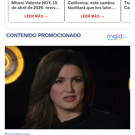
Mhoni Vidente HOY, 15
California: este cambio
Trump
de abril de 2026: revisa
facilitará que los latinos
Calif
las predicciones de tu
aprueben el examen de
de i
LEER MÁS
LEER MÁS
signo y entérate si te
manejo en Estados
polít
espera un día
Unidos
poder
afortunado