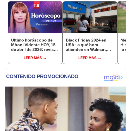
Último horóscopo de
Black Friday 2024 en
Memo
Mhoni Vidente HOY, 15
USA : a qué hora
Histo
de abril de 2026: revisa
atienden en Walmart,
lo qu
las predicciones de tu
Home Depot, Sam's Club
sobre
LEER MÁS
LEER MÁS
signo y entérate si te
y más este 29 de
Caíd
espera un día
noviembre
afortunado