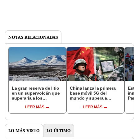
NOTAS RELACIONADAS
La gran reserva de litio
China lanza la primera
Esto 
en un supervolcán que
base móvil 5G del
inmig
superaría a los
mundo y supera a
Parol
yacimientos de Bolivia:
Estados Unidos: 10.000
plan 
LEER MÁS
LEER MÁS
no está en América
robots militares pueden
local
Latina
conectarse
UU. e
LO MÁS VISTO
LO ÚLTIMO