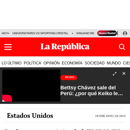
HOY
UNIVERSITARIO VS SPORTING CRISTAL
SINUANO RESULTADOS HOY
CA
LO ÚLTIMO
POLÍTICA
OPINIÓN
ECONOMÍA
SOCIEDAD
MUNDO
CIE
EN VIVO
Bettsy Chávez sale del
Perú: ¿por qué Keiko le
otorgó el salvoconducto? |
Fuerte y Claro con Manuela
Camacho
Estados Unidos
19 Ene 2025 | 16:18 h