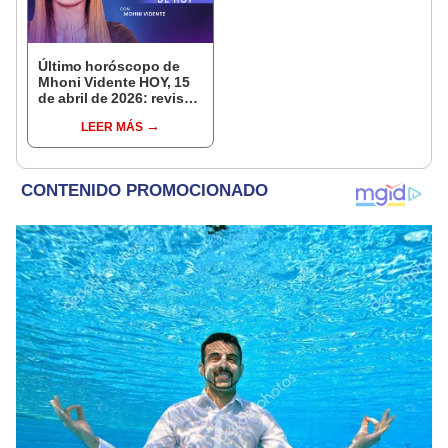
Último horóscopo de
Mhoni Vidente HOY, 15
de abril de 2026: revisa
las predicciones de tu
LEER MÁS
signo y entérate si te
espera un día
afortunado