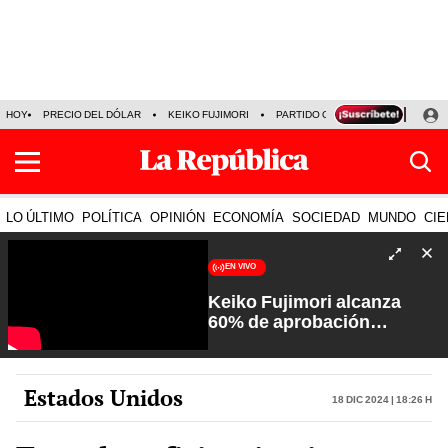
HOY
PRECIO DEL DÓLAR
KEIKO FUJIMORI
PARTIDO OBRAS
ARMONÍA 10
LO ÚLTIMO
POLÍTICA
OPINIÓN
ECONOMÍA
SOCIEDAD
MUNDO
CIE
EN VIVO
Keiko Fujimori alcanza
60% de aprobación
ciudadana | Sin Guion con
Rosa María Palacios
Estados Unidos
18 Dic 2024 | 18:26 h