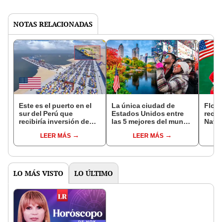
NOTAS RELACIONADAS
Este es el puerto en el
La única ciudad de
Flori
sur del Perú que
Estados Unidos entre
reces
recibiría inversión de
las 5 mejores del mundo
Navi
Estados Unidos para
para visitar en 2025,
ofici
LEER MÁS
LEER MÁS
competir con el
según World’s Best
distr
Megapuerto de Chancay
Cities
LO MÁS VISTO
LO ÚLTIMO